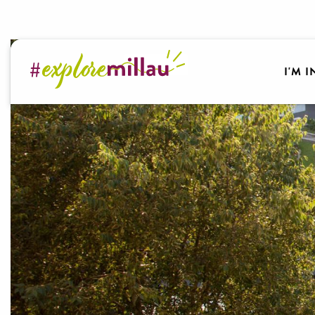
Aller
au
contenu
principal
I'M 