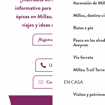
Ascensión de Mill
informativo para vivir experiencias
Millau, destino ci
épicas en Millau, inspiraciones de
viajes y ideas de temporada!
Rutas a pie
¡Regístrate ahora!
Pesca en los alre
Aveyron
Vía ferrata
Llámanos
Millau Trail Terr
EN CASA
Contáctenos
Visitas y patrimo