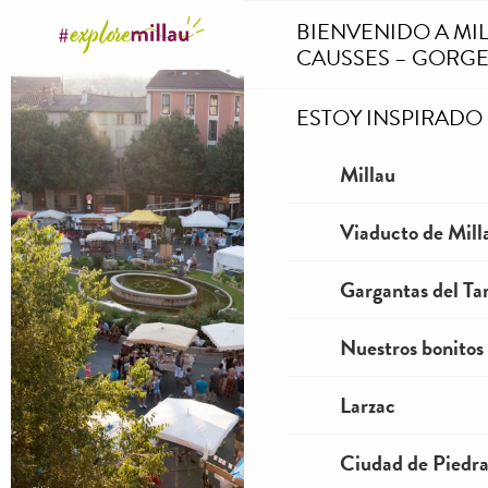
Aller
BIENVENIDO A MI
au
CAUSSES – GORGE
contenu
principal
ESTOY INSPIRADO
Millau
Viaducto de Mill
Gargantas del Tar
Nuestros bonitos
Larzac
Ciudad de Piedr