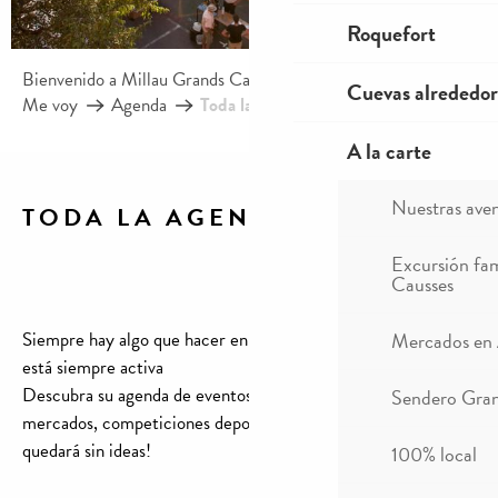
Roquefort
Bienvenido a Millau Grands Causses – Gorges du Tarn
Cuevas alrededor
Me voy
Agenda
Toda la agenda
A la carte
Nuestras ave
TODA LA AGENDA
Ajouter aux f
Excursión fam
Causses
Siempre hay algo que hacer en Millau, su agenda de eventos
Mercados en
está siempre activa
Descubra su agenda de eventos, conciertos, exposiciones,
Sendero Gran
mercados, competiciones deportivas, visitas, etc…. ¡Nunca se
quedará sin ideas!
100% local