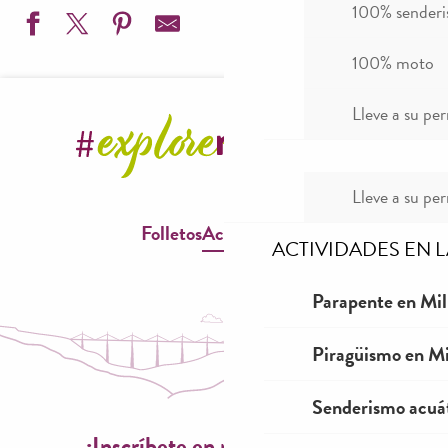
100% sender
100% moto
Savoir rouler à vélo en famille
Lleve a su per
2e édition - Marchés estivaux nocturnes des artisans et 
Repas campagnard Compeyre
Cours de vitrail formule découverte et initiation - Lola Prade
Cinéma de Millau
Lleve a su per
Marchés de producteurs et d'artisans d'été à Liaucous ou à l
Folletos
Accesibilidad
Vide grenier de Saint-Germain
ACTIVIDADES EN 
Marchés hebdomadaires de Millau
Atelier relaxation yoga nidra- Osmonde
Parapente en Mil
Festival de poche "Qui l'eût cru?" Théâtre de rue - Concer
Vide grenier - Puces de l'été
Piragüismo en Mi
L'Élan du Chœur, une nouvelle chorale à Millau
Senderismo acuá
¡Inscríbete en nuestro boletín