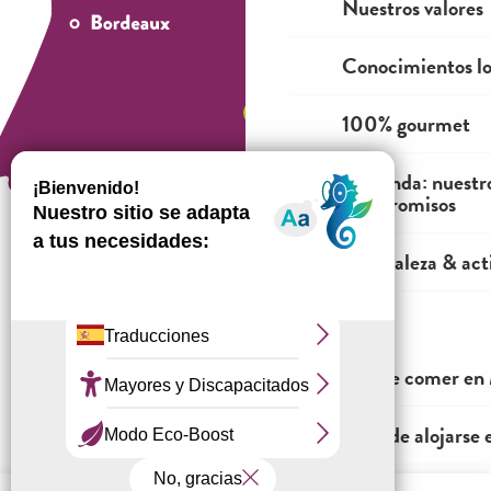
Nuestros valores
Conocimientos lo
100% gourmet
La tienda: nuestr
compromisos
Naturaleza & acti
¿Cómo venir?
ME VOY
Dónde comer en 
Información jurídica
Condiciones generales de venta
¿Dónde alojarse 