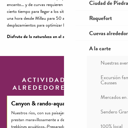
Ciudad de Piedr
encanto… y de curvas requieren un poco de paciencia y un
cierto tiempo para llegar a los sitios de práctica ( más o menos
Roquefort
una hora desde Millau para 50 a 60 kms) Anticipe bien sus
desplazamientos para optimizar la organización de su jornada.
Cuevas alrededor
Disfrute de la naturaleza en el agua
.
A la carte
Nuestras ave
Excursión fam
ACTIVIDADES EN LOS
Causses
ALREDEDORES DE MILLAU
Mercados en
Canyon & rando-aqua
Sendero Gran
Nuestros ríos, con sus paisajes auténticos y salvajes, se
prestan maravillosamente a descensos de cañones o
100% local
trekkings acuáticos.¿Preparado para la emoción?¡Opta por