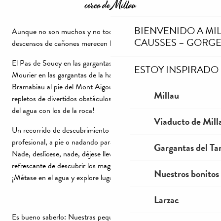
cerca de Millau
BIENVENIDO A MI
Aunque no son muchos y no todos están cerca de Millau, los
CAUSSES – GORGE
descensos de cañones merecen la pena.
El Pas de Soucy en las gargantas del Tarn, el Tayrac o au
ESTOY INSPIRADO
Mourier en las gargantas de la hautes Dourbie, el Tapoul o el
Bramabiau al pie del Mont Aigoual, ¡todos estos lugares están
Millau
repletos de divertidos obstáculos que combinan los atractivos
del agua con los de la roca!
Viaducto de Mill
Un recorrido de descubrimiento del río acompañado por un
profesional, a pie o nadando para descubrir todos sus secretos.
Gargantas del Tar
Nade, deslícese, nade, déjese llevar por la corriente… Una forma
refrescante de descubrir los magníficos cañones de la región.
Nuestros bonitos
¡Métase en el agua y explore lugares mágicos!
Larzac
Es bueno saberlo: Nuestras pequeñas carreteras llenas de