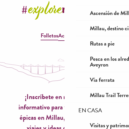
Ascensión de Mill
Millau, destino ci
Folletos
Accesibilidad
Rutas a pie
Pesca en los alre
Aveyron
Vía ferrata
Millau Trail Terr
¡Inscríbete en nuestro boletín
informativo para vivir experiencias
EN CASA
épicas en Millau, inspiraciones de
Visitas y patrimo
viajes y ideas de temporada!