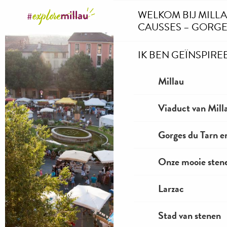
Aller
WELKOM BIJ MILL
au
CAUSSES – GORGE
contenu
principal
IK BEN GEÏNSPIRE
Millau
Viaduct van Mill
Gorges du Tarn e
Onze mooie stene
Larzac
Stad van stenen