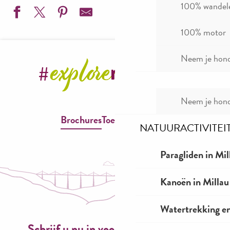
100% wandel
100% motor
Lo Gantieirelo - Danse folklorique
Neem je hond
Festival Hoka les Templiers (trail) 2026
Rando aligot sur le Causse Noir - Maison des Accompagna
Anne Roumanoff " l'âge Libre " - Théâtre de la Maison du 
Animations médiévales - Château de Peyrelade
Neem je hond
Colo de cirque et nature sur le Causse Noir - Anima Cirqu
Brochures
Toegankelijkheid
Rando sous le Viaduc de nuit - Maison des Accompagnate
NATUURACTIVITEI
Journées européennes du patrimoine 2026 Communauté 
Gym Pilates, Méthode De Gasquet - Prénatal et Postnata
Paragliden in Mil
Exposition " Mirages et miracles ", Musée de Millau, MU
Sortie en train Eco-Metro, départ gare de Millau - Discus
Kanoën in Millau
Visite guidée historique du village de Compeyre avec un h
Watertrekking e
Schrijf u nu in voor onze nieuwsbrief