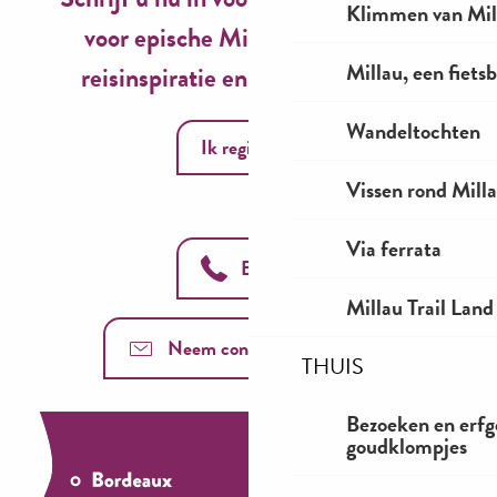
Klimmen van Mil
voor epische Millau-ervaringen,
Millau, een fiet
reisinspiratie en seizoensideeën!
Wandeltochten
Ik registreer
Vissen rond Mill
Via ferrata
Bel ons
Millau Trail Land
Neem contact met ons op
THUIS
Bezoeken en erfg
goudklompjes