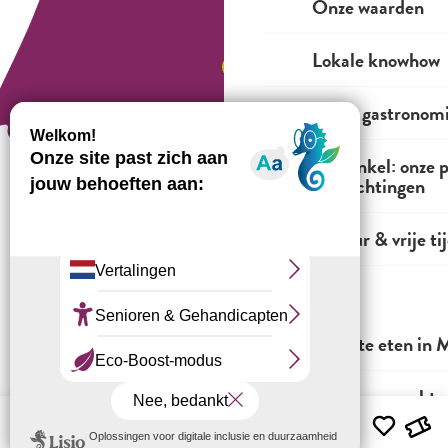
Onze waarden
Lokale knowhow
100% gastronom
De winkel: onze 
verplichtingen
Natuur & vrije ti
Hoe te komen?
IK GA
Waar te eten in M
Juridische informatie
Algemene verkoopvoorwaarden
Waar overnachten
Menu