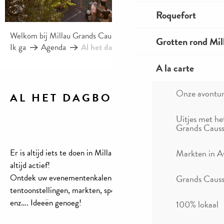
Roquefort
Welkom bij Millau Grands Causses – Gorges du Tarn
Grotten rond Mil
Ik ga
Agenda
Al het dagboek
A la carte
Onze avontu
AL HET DAGBOEK
Ajouter aux f
Uitjes met he
Grands Causs
Er is altijd iets te doen in Millau, uw evenementenkalender is
Markten in A
altijd actief!
Ontdek uw evenementenkalender, concerten,
Grands Causse
tentoonstellingen, markten, sportwedstrijden, bezoeken,
enz…. Ideeën genoeg!
100% lokaal