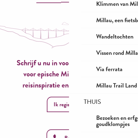
Klimmen van Mil
Millau, een fiet
Wandeltochten
Vissen rond Mill
Schrijf u nu in voor onze nieuwsbrief
Via ferrata
voor epische Millau-ervaringen,
reisinspiratie en seizoensideeën!
Millau Trail Land
THUIS
Ik registreer
Bezoeken en erfg
goudklompjes
Bel ons