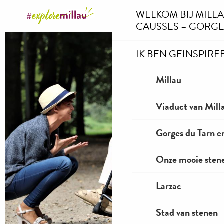
Aller
WELKOM BIJ MILL
au
CAUSSES – GORGE
contenu
principal
IK BEN GEÏNSPIRE
Millau
Viaduct van Mill
Gorges du Tarn e
Onze mooie stene
Larzac
Stad van stenen