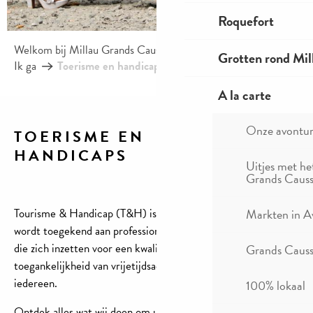
Roquefort
Welkom bij Millau Grands Causses – Gorges du Tarn
Grotten rond Mil
Ik ga
Toerisme en handicaps
A la carte
Onze avontu
TOERISME EN
HANDICAPS
Ajou
Uitjes met he
Grands Causs
Tourisme & Handicap (T&H) is het enige staatskeurmerk dat
Markten in A
wordt toegekend aan professionals in de toeristische sector
die zich inzetten voor een kwaliteitsaanpak gericht op
Grands Causse
toegankelijkheid van vrijetijdsactiviteiten en vakanties voor
iedereen.
100% lokaal
Ontdek alles wat wij doen om uw vakantie in Millau, de