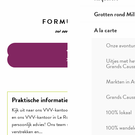
Grotten rond Mil
FORMULEER
uw aanvraag
A la carte
Onze avontu
Uitjes met he
Grands Causs
Markten in A
Grands Causse
Praktische informatie
Kijk uit naar ons VVV-kantoor in Millau Grands Causses
100% lokaal
en ons VVV-kantoor in Le Rozier voor ideeën en
persoonlijk advies! Ons team staat klaar om informatie te
100% wandel
verstrekken en...