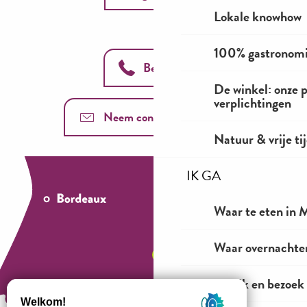
Lokale knowhow
100% gastronom
Bel ons
De winkel: onze 
verplichtingen
Neem contact met ons op
Natuur & vrije ti
IK GA
Waar te eten in M
Waar overnachten
Bekijk en bezoek