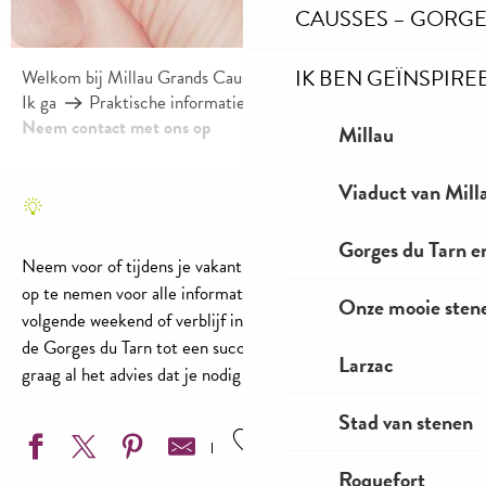
CAUSSES – GORGE
IK BEN GEÏNSPIRE
Welkom bij Millau Grands Causses – Gorges du Tarn
Ik ga
Praktische informatie
Neem contact met ons op
Millau
Viaduct van Mill
Gorges du Tarn e
Neem voor of tijdens je vakantie de tijd om contact met ons
op te nemen voor alle informatie die je nodig hebt om je
Onze mooie stene
volgende weekend of verblijf in Millau, de Grands Causses en
de Gorges du Tarn tot een succes te maken. We geven je
Larzac
graag al het advies dat je nodig hebt.
Stad van stenen
Ajouter aux favoris
Roquefort