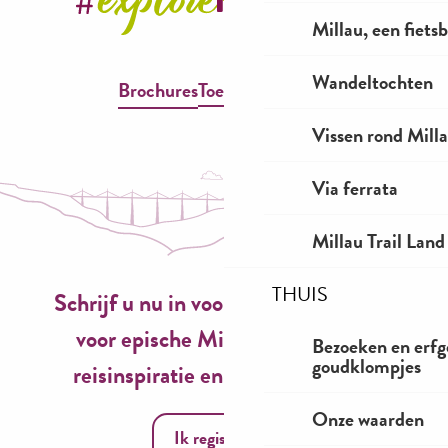
Millau, een fiet
Wandeltochten
Brochures
Toegankelijkheid
Vissen rond Mill
Via ferrata
Millau Trail Land
THUIS
Schrijf u nu in voor onze nieuwsbrief
voor epische Millau-ervaringen,
Bezoeken en erfg
goudklompjes
reisinspiratie en seizoensideeën!
Onze waarden
Ik registreer