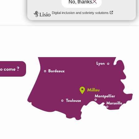
 favoris
o come ?