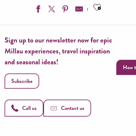
Ajouter aux
yron
Sign up to our newsletter now for epic
Millau experiences, travel inspiration
eyron
a cerise
and seasonal ideas!
How t
Subscribe
Call us
Contact us