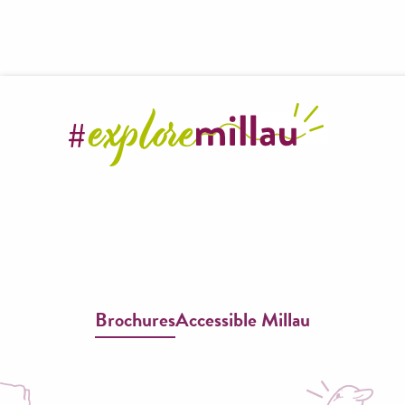
Visite guidée du château de Sambucy
Balade gourmande et insolite de Millau - Destination Ave
Visite guidée " Histoire de la ganterie "
Il était une fois le Larzac - Visite guidée - Destination Av
Balade nature accompagnée dans les cerisiers - Maison de l
Visite guidée de Millau
Excursion " Autour du Viaduc de Millau "
Visite guidée : Au sommet du beffroi
Brochures
Accessible Millau