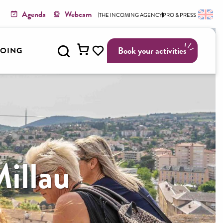
Agenda
Webcam
THE INCOMING AGENCY
PRO & PRESS
Search
Book your activities
GOING
Voir les favoris
Millau