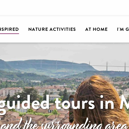
INSPIRED
NATURE ACTIVITIES
AT HOME
I'M 
uided tours in 
and the surrounding area