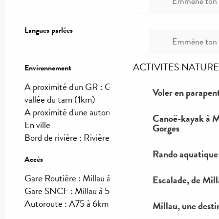
Emmène ton c
Langues parlées
Langues parlées
Emmène ton c
ACTIVITES NATURE
Environnement
Environnement
A proximité d'un GR :
GR 736, Gorges et
Voler en parapent
vallée du tarn
(1km)
A proximité d'une autoroute :
A75
(6km)
Canoë-kayak à Mi
En ville
Gorges
Bord de rivière :
Rivière
(1km)
Rando aquatique
Accès
Accès
Gare Routière : Millau à 500m
Escalade, de Mil
Gare SNCF : Millau à 500m
Autoroute : A75 à 6km
Millau, une desti