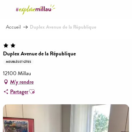
Aller
au
contenu
Accueil
Duplex Avenue de la République
principal
Duplex Avenue de la République
MEUBLÉS ET GÎTES
12100 Millau
M'y rendre
Ajouter aux favoris
Partager