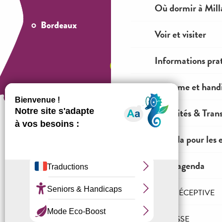
Où dormir à Mill
Voir et visiter
Informations pra
Tourisme et hand
Mobilités & Tran
Agenda pour les 
Comment venir ?
Tout l'agenda
Mentions légales
Conditions générales de ventes
L'AGENCE RÉCEPTIVE
Espace OT
PRO & PRESSE