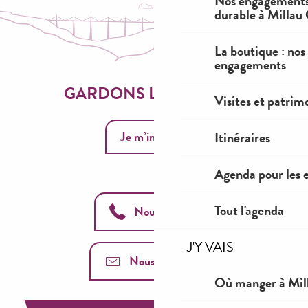
Nos engagements
durable à Millau
La boutique : nos
engagements
GARDONS LE CONTACT
Visites et patrim
Je m’inscris
Itinéraires
Agenda pour les 
Tout l'agenda
Nous appeler
J'Y VAIS
Nous contacter
Où manger à Mil