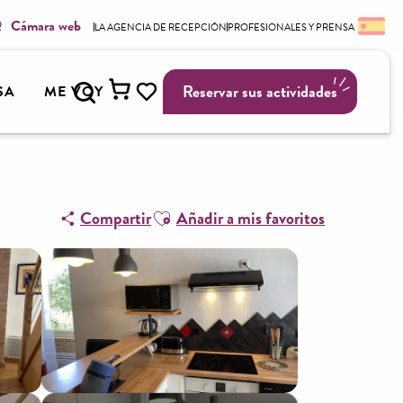
Cámara web
LA AGENCIA DE RECEPCIÓN
PROFESIONALES Y PRENSA
Buscar
Reservar sus actividades
SA
ME VOY
Voir les favoris
Ajouter aux favoris
Compartir
Añadir a mis favoritos