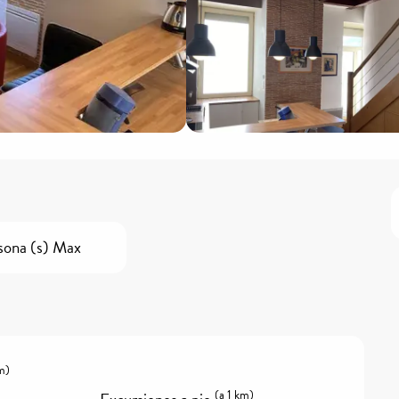
sona (s) Max
m)
(a 1 km)