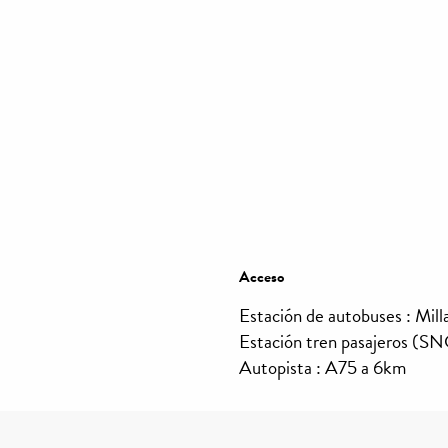
Acceso
Acceso
Estación de autobuses : Mil
Estación tren pasajeros (S
Autopista : A75 a 6km