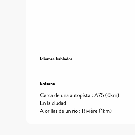
Idiomas hablados
Idiomas hablados
Entorno
Entorno
Cerca de una autopista :
A75
(6km)
En la ciudad
A orillas de un río :
Rivière
(1km)