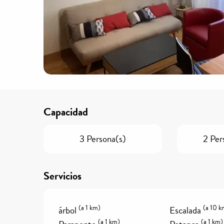
Capacidad
3 Persona(s)
2 Per
Servicios
(a 1 km)
(a 10 k
árbol
Escalada
(a 1 km)
(a 1 km)