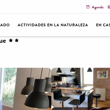
Agenda
arn
Duplex Avenue de la République
RADO
ACTIVIDADES EN LA NATURALEZA
EN CA
ue