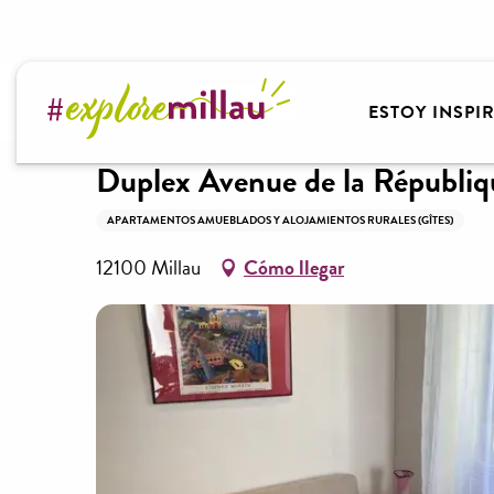
Aller
au
contenu
Bienvenido a Millau Grands Causses – Gorges du T
principal
ESTOY INSPI
Duplex Avenue de la Républiq
APARTAMENTOS AMUEBLADOS Y ALOJAMIENTOS RURALES (GÎTES)
12100 Millau
Cómo llegar