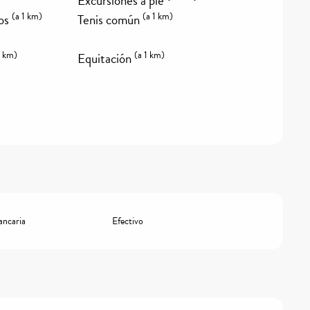
Excursiones a pie
(a 1 km)
(a 1 km)
os
Tenis común
5 km)
(a 1 km)
Equitación
ancaria
Efectivo