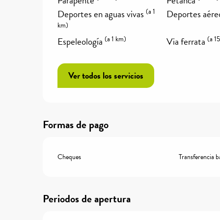
Parapente
Petanca
(a 1
Deportes en aguas vivas
Deportes aére
km)
(a 1 km)
(a 1
Espeleología
Via ferrata
Ver todos los servicios
Formas de pago
Cheques
Transferencia b
Periodos de apertura