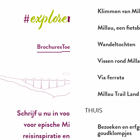
Klimmen van Mil
Millau, een fiet
Wandeltochten
Brochures
Toegankelijkheid
Vissen rond Mill
Via ferrata
Millau Trail Land
THUIS
Schrijf u nu in voor onze nieuwsbrief
voor epische Millau-ervaringen,
Bezoeken en erfg
goudklompjes
reisinspiratie en seizoensideeën!