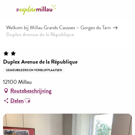
Aller
au
contenu
Welkom bij Millau Grands Causses – Gorges du Tarn
principal
Duplex Avenue de la République
Duplex Avenue de la République
GEMEUBILEERD EN VERBLIJFPLAATSEN
12100 Millau
Routebeschrijving
Ajouter aux favoris
Delen