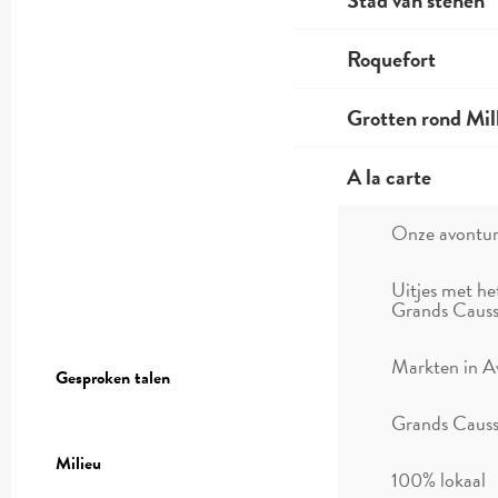
Stad van stenen
Roquefort
Grotten rond Mil
A la carte
Onze avontu
Uitjes met he
Grands Causs
Markten in A
Gesproken talen
Gesproken talen
Grands Causse
Milieu
Milieu
100% lokaal