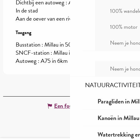
Dichtbij een autoweg :
A75
(6km)
In de stad
100% wandel
Aan de oever van een rivier :
Rivière
(1km)
100% motor
Toegang
Toegang
Neem je hond
Busstation : Millau in 500m
SNCF-station : Millau in 500m
Autoweg : A75 in 6km
Neem je hond
NATUURACTIVITEI
Paragliden in Mil
Een fout melden
Kanoën in Millau
Watertrekking e