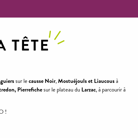
A TÊTE
guiers
sur le
causse Noir
,
Mostuéjouls et Liaucous
à
redon, Pierrefiche
sur le plateau du
Larzac
, à parcourir à
O !
Villages des Gorges du Tarn