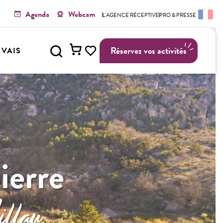
Agenda
Webcam
L'AGENCE RÉCEPTIVE
PRO & PRESSE
Recherche
Réservez vos activités
Y VAIS
Voir les favoris
pierre
illau