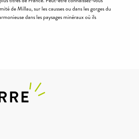
plus titrés de France. Peut-être connaissez-vous
ité de Millau, sur les causses ou dans les gorges du
harmonieuse dans les paysages minéraux où ils
ERRE