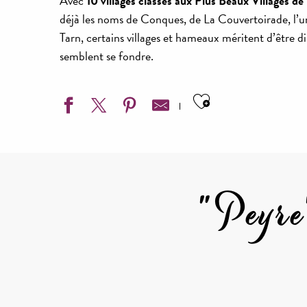
Avec
10 villages classés aux Plus Beaux Villages de
déjà les noms de Conques, de La Couvertoirade, l’un 
Tarn, certains villages et hameaux méritent d’être 
semblent se fondre.
Ajouter aux f
"Peyre"