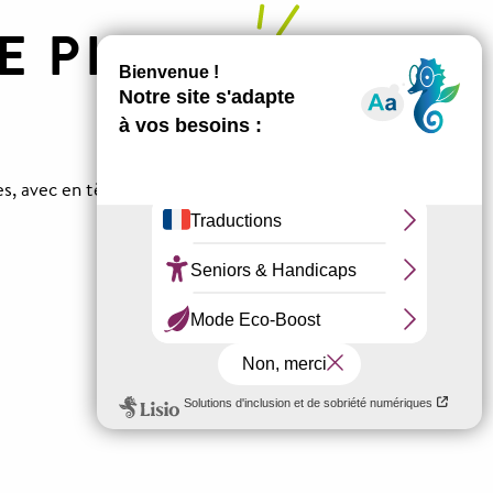
E PIERRE
s, avec en tête de liste, les « 4 Peyre » :
cité de
Château de Peyrelade