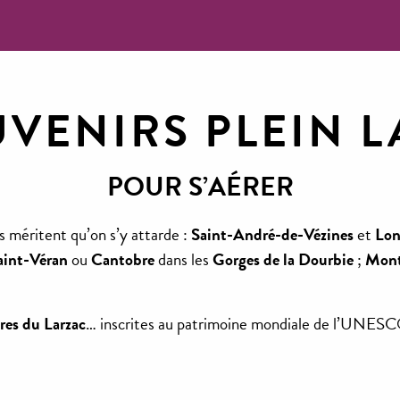
VENIRS PLEIN L
POUR S’AÉRER
s méritent qu’on s’y attarde :
Saint-André-de-Vézines
et
Lon
aint-Véran
ou
Cantobre
dans les
Gorges de la Dourbie
;
Mont
res du Larzac
… inscrites au patrimoine mondiale de l’UNESC
plier et hospitalier