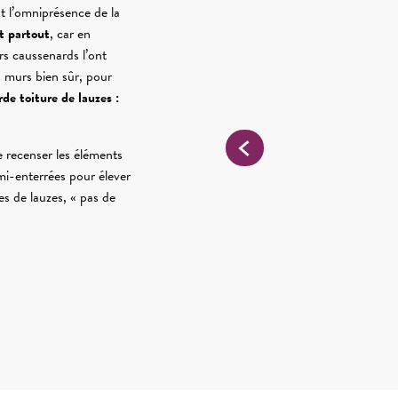
est l’omniprésence de la
st partout
, car en
rs caussenards l’ont
es murs bien sûr, pour
rde toiture de lauzes :
e recenser les éléments
emi-enterrées pour élever
res de lauzes, « pas de