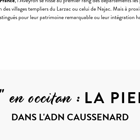
 France
, l’Aveyron se hisse au premier rang des départements les 
des villages templiers du Larzac ou celui de Najac. Mais à proxim
distingués pour leur patrimoine remarquable ou leur intégration 
avoris
 en occitan :
LA PI
DANS L'ADN CAUSSENARD