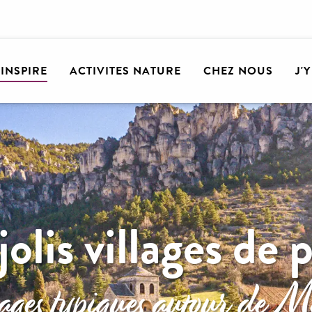
'INSPIRE
ACTIVITES NATURE
CHEZ NOUS
J'
olis villages de 
ages typiques autour de M