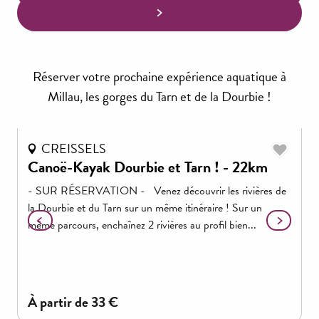
Réserver votre prochaine expérience aquatique à
Millau, les gorges du Tarn et de la Dourbie !
CREISSELS
Canoë-Kayak Dourbie et Tarn ! - 22km
B
g
- SUR RÉSERVATION - Venez découvrir les rivières de
la Dourbie et du Tarn sur un même itinéraire ! Sur un
I
même parcours, enchaînez 2 rivières au profil bien...
p
p
à partir de
33
€