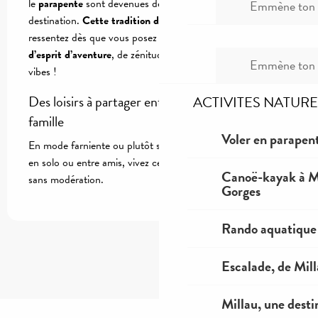
le
parapente
sont devenues des
activités phares
de la
Emmène ton c
destination.
Cette tradition des sports outdoor
vous la
ressentez dès que vous posez vos valises. Une bonne dose
d’esprit d’aventure
, de zénitude et d’échange de bonnes
Emmène ton c
vibes !
Des loisirs à partager entre adultes, ados et en
ACTIVITES NATURE
famille
Voler en parapent
En mode farniente ou plutôt sportif, en famille, en couple,
en solo ou entre amis, vivez ces activités et partagez-les
Canoë-kayak à Mi
sans modération.
Gorges
Rando aquatique
Escalade, de Mil
Millau, une desti