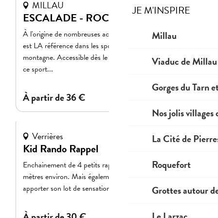
MILLAU
JE M'INSPIRE
ESCALADE - ROC ET CANYON
Millau
À l'origine de nombreuses activités connexes, l'escalade
est LA référence dans les sports de grimpe et de
montagne. Accessible dès le plus jeune âge et à tout âge,
Viaduc de Millau
ce sport...
Gorges du Tarn et
à partir de
36
€
Nos jolis villages
Verrières
La Cité de Pierre
Kid Rando Rappel
Roquefort
Enchainement de 4 petits rappels d'une hauteur de 4 à 6
mètres environ. Mais également une tyrolienne pour
apporter son lot de sensations. Découvrez une sortie...
Grottes autour d
Le Larzac
à partir de
30
€