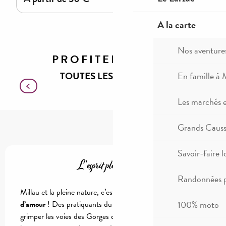
A la carte
Nos aventure
PROFITER DE
TOUTES LES ACTIVITÉS !
En famille à 
Les marchés 
Randonnées pédestres
Grands Causse
Savoir-faire l
L'esprit pleine nature
Randonnées p
Millau et la pleine nature, c’est avant tout
une histoire
100% moto
d’amour
! Des pratiquants du monde entier viennent
grimper les voies des Gorges de la Jonte, le
deltaplane
puis