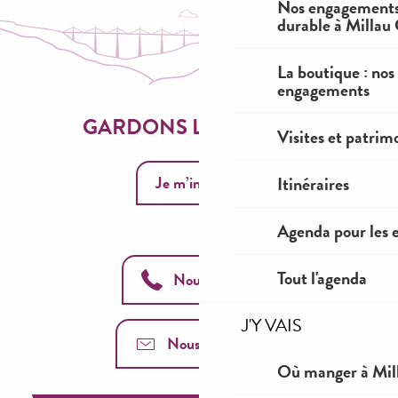
Nos engagements
durable à Millau
La boutique : nos
engagements
GARDONS LE CONTACT
Visites et patrim
Itinéraires
Je m’inscris
Agenda pour les 
Tout l'agenda
Nous appeler
J'Y VAIS
Nous contacter
Où manger à Mil