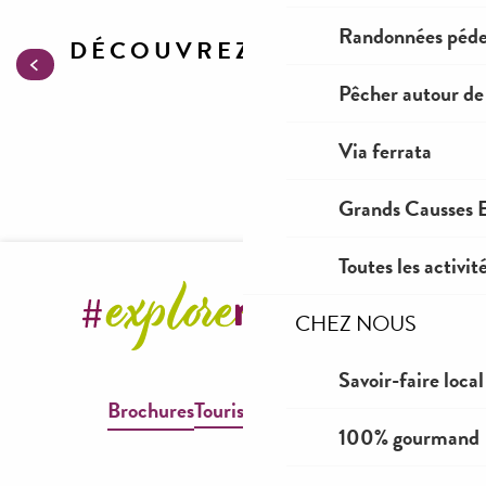
Randonnées péde
DÉCOUVREZ AUSSI
Gorges du Tarn et de la Jonte
Pêcher autour de
Via ferrata
Grands Causses E
Toutes les activit
CHEZ NOUS
Savoir-faire local
Brochures
Tourisme & Handicap
100% gourmand