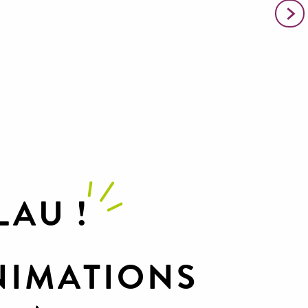
PÉDESTRES
e grands espaces, partir en balade en toute saison, au
départ de Millau a comme un petit goût d’aventure !
Lire la suite
LAU !
NIMATIONS