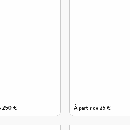
e
250
€
à partir de
25
€