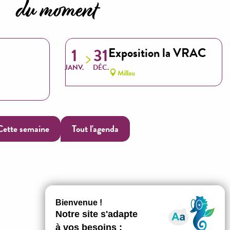
du moment
Millau Jazz Festival
Exposition la VRAC
1
31
JANV.
DÉC.
Millau
Cette semaine
Tout l'agenda