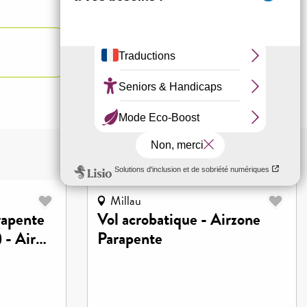
Youpiii
G
ACTIVITÉS
Millau
rapente
Vol acrobatique - Airzone
 - Air
Parapente