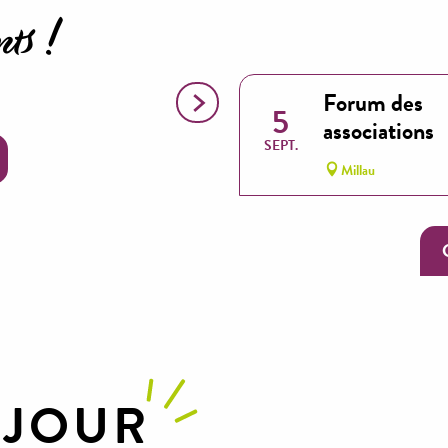
ts !
des Templiers
Forum des
5
associations
SEPT.
Millau
ÉJOUR