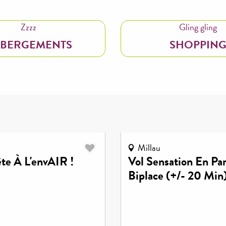
Zzzz
Gling gling
BERGEMENTS
SHOPPIN
Millau
ête À L'envAIR !
Vol Sensation En Pa
Biplace (+/- 20 Min)
Magic Parapente