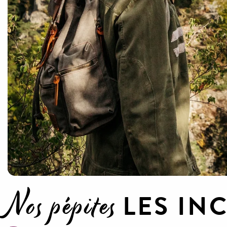
Nos pépites
LES I
Le Larzac