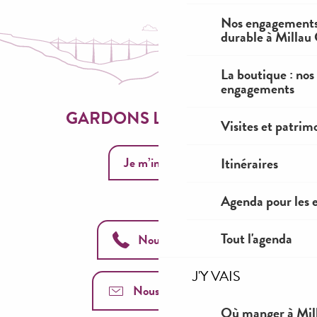
Nos engagements
durable à Millau
La boutique : nos
engagements
GARDONS LE CONTACT
Visites et patrim
Je m’inscris
Itinéraires
Agenda pour les 
Tout l'agenda
Nous appeler
J'Y VAIS
Nous contacter
Où manger à Mil