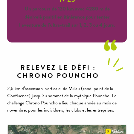
Un parcours de 120 km avec 4280 m de
dénivelé positif en itinérance pour tenter
l’aventure de l’ultra-trail sur 1, 2, 3 ou 4 jours.
RELEVEZ LE DÉFI :
CHRONO POUNCHO
2,6 km d’ascension verticale, de Millau (rond-point de la
Confluence) jusqu’au sommet de la mythique Pouncho. Le
challenge Chrono Pouncho a lieu chaque année au mois de
novembre, pour les individuels, les clubs et les entreprises.