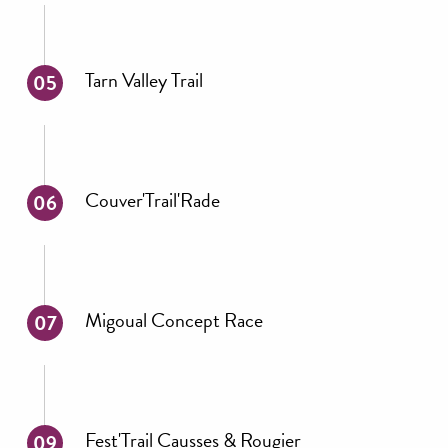
Tarn Valley Trail
05
Couver'Trail'Rade
06
Migoual Concept Race
07
Fest'Trail Causses & Rougier
09