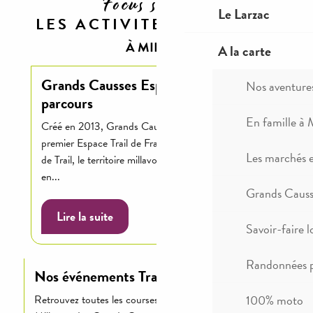
Focus sur ...
Le Larzac
LES ACTIVITES TRAIL
À MILLAU
A la carte
Grands Causses Espace Trail : Les
Nos aventure
parcours
En famille à 
Créé en 2013, Grands Causses Espace Trail est le
premier Espace Trail de France. A l’heure des stations
Les marchés 
de Trail, le territoire millavois a fait le choix de partir
en...
Grands Causse
Lire la suite
Savoir-faire l
Randonnées p
Nos événements Trail autour de Millau
100% moto
Retrouvez toutes les courses nature et trail autour de