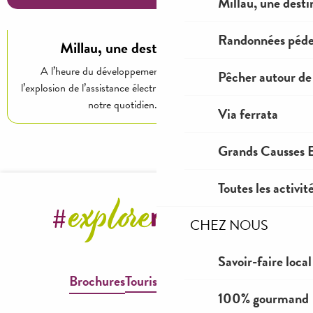
Millau, une desti
Randonnées péde
Millau, une destination tous vélos
A l’heure du développement des mobilités douces et de
Pêcher autour de
l’explosion de l’assistance électrique, le vélo est entré au cœur de
notre quotidien. Routes, pistes,...
Via ferrata
Grands Causses E
Toutes les activit
CHEZ NOUS
Savoir-faire local
Brochures
Tourisme & Handicap
100% gourmand