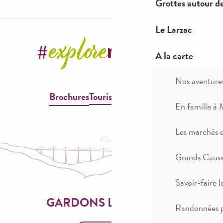
Grottes autour d
Le Larzac
A la carte
Nos aventure
Brochures
Tourisme & Handicap
En famille à 
Les marchés 
Grands Causse
Savoir-faire l
GARDONS LE CONTACT
Randonnées p