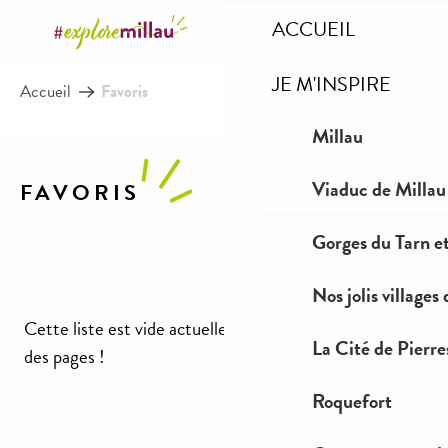
Aller
ACCUEIL
au
contenu
JE M'INSPIRE
Accueil
Favoris
principal
Millau
Viaduc de Millau
FAVORIS
Gorges du Tarn et
Imprimer/Exporter mes favoris
Nos jolis villages
Cette liste est vide actuellement. Naviguez et ajoutez
La Cité de Pierre
des pages !
Roquefort