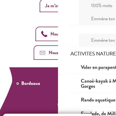
100% moto
Je m’inscris
Emmène ton c
Nous appeler
Emmène ton c
Nous contacter
ACTIVITES NATURE
Voler en parapent
Canoë-kayak à Mi
Gorges
Rando aquatique
Escalade, de Mil