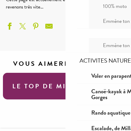
100% moto
revenons très vite…
Emmène ton c
Emmène ton c
ACTIVITES NATURE
VOUS AIMEREZ AUSSI
Voler en parapent
LE TOP DE MILLAU
Canoë-kayak à Mi
Gorges
Rando aquatique
Les meilleurs spots photos des Gorges du
Tarn et de la Jonte
Escalade, de Mil