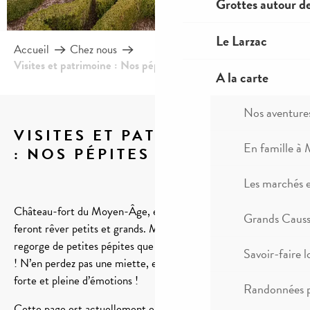
Grottes autour d
Le Larzac
Accueil
Chez nous
Visites et patrimoine : Nos pépites
A la carte
Nos aventure
VISITES ET PATRIMOINE
En famille à 
: NOS PÉPITES
Ajou
Les marchés 
Château-fort du Moyen-Âge, et cités Templières du Larzac
Grands Causse
feront rêver petits et grands. Mais ce territoire Unesco
regorge de petites pépites que nous souhaitons vous partager
Savoir-faire l
! N’en perdez pas une miette, elles ont toutes une histoire
forte et pleine d’émotions !
Randonnées p
Cette page est actuellement en construction ! Nous