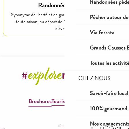
Randonnées péde
Randonnées pédestres
Synonyme de liberté et de grands espaces, partir en balade en
Pêcher autour de
toute saison, au départ de Millau a comme un petit goût
d’aventure !
Via ferrata
Grands Causses E
Toutes les activit
CHEZ NOUS
Savoir-faire local
Brochures
Tourisme & Handicap
100% gourmand
Nos engagements