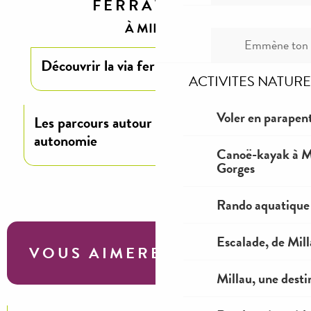
FERRATA
À MILLAU
Emmène ton c
Découvrir la via ferrata
ACTIVITES NATURE
Voler en parapent
Les parcours autour de Millau en
autonomie
Canoë-kayak à Mi
Gorges
Rando aquatique
Escalade, de Mil
VOUS AIMEREZ AUSSI...
Millau, une desti