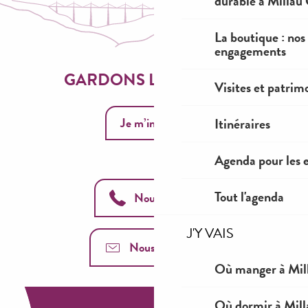
durable à Millau
La boutique : nos
engagements
GARDONS LE CONTACT
Visites et patrim
Itinéraires
Je m’inscris
Agenda pour les 
Tout l'agenda
Nous appeler
J'Y VAIS
Nous contacter
Où manger à Mil
Où dormir à Mill