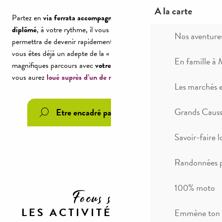
A la carte
Partez en
via ferrata accompagné
par un de nos
professionnels
diplômé
, à votre rythme, il vous initiera à l’activité et vous
Nos aventure
permettra de devenir rapidement autonome sur les parcours. Si
vous êtes déjà un adepte de la « via » alors découvrez ces
En famille à 
magnifiques parcours avec
votre propre matériel
ou celui que
vous aurez
loué auprès d’un de nos professionnels
.
Les marchés 
Grands Causse
Etre encadré par un pro via ferrata
Savoir-faire l
Randonnées p
100% moto
Focus sur ...
LES ACTIVITÉS DE VIA
Emmène ton c