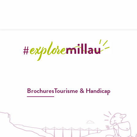
L'architecture caussenarde sur la commune de Mostuéjouls
Parcours patrimonial Millau
Cyclo n°5 : Entre Tarn et Dourbie - 100,3 km - 1295 m +
Art roman et médiéval en vallée du Tarn
Cyclo n°8 : Les Gorges du Tarn - 108.2 km - 1380m+
Balade en centre-ville de Millau en Bécasine
Roquefort et le Larzac (1)
RANDO L'agropastoralisme du Causse Noir
Journée découverte des gorges du Tarn et de la Jonte
Circuito adaptado a ninos para descubir la ciudad
Cyclo n°6 : De Millau à L'Aigoual - 134 km - 2270m+
Tradition viticole autour de Compeyre
Brochures
Tourisme & Handicap