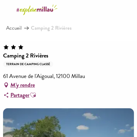
Aller
au
contenu
Accueil
Camping 2 Rivières
principal
Camping 2 Rivières
TERRAIN DE CAMPING CLASSÉ
61 Avenue de l'Aigoual, 12100 Millau
M'y rendre
Ajouter aux favoris
Partager