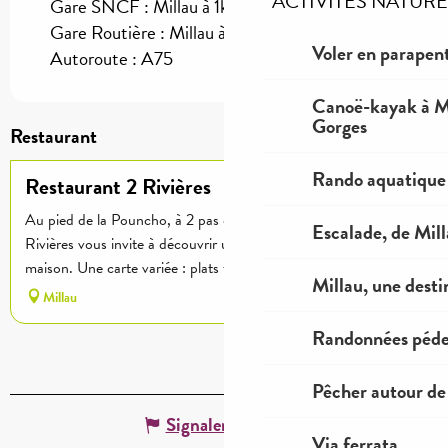
ACTIVITES NATURE
Gare SNCF : Millau à 1km
Gare Routière : Millau à 1km
Voler en parapent
Autoroute : A75
Canoë-kayak à Mi
Gorges
Restaurant
Rando aquatique
Restaurant 2 Rivières
Au pied de la Pouncho, à 2 pas du centre-ville, le restaurant 2
Escalade, de Mil
Rivières vous invite à découvrir une cuisine conviviale et faite
maison. Une carte variée : plats traditionnels,...
Millau, une desti
Millau
Randonnées péde
Pêcher autour de
Signaler une erreur
Via ferrata