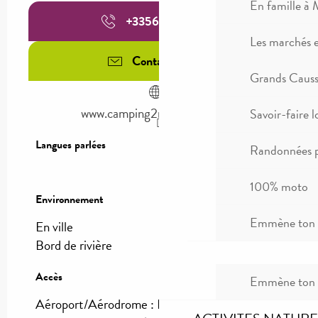
En famille à 
+335656000
▒▒
Les marchés 
Contactez-nous
Grands Causse
www.camping2rivieresmillau.fr
Savoir-faire l
Langues parlées
Langues parlées
Randonnées p
100% moto
Environnement
Environnement
Emmène ton c
En ville
Bord de rivière
Accès
Accès
Emmène ton c
Aéroport/Aérodrome : Rodez à 70km