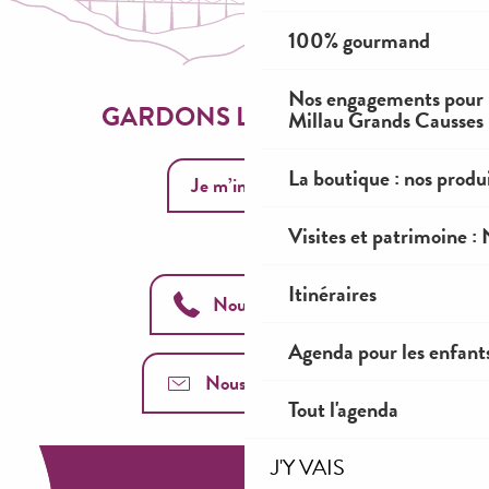
100% gourmand
Nos engagements pour 
Millau Grands Causses
GARDONS LE CONTACT
La boutique : nos prod
Je m’inscris
Visites et patrimoine :
Itinéraires
Nous appeler
Agenda pour les enfant
Nous contacter
Tout l'agenda
J'Y VAIS