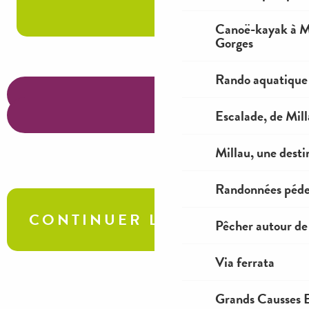
Canoë-kayak à Mi
Gorges
Rando aquatique
Escalade, de Mil
Millau, une desti
Randonnées péde
CONTINUER L'AVENTURE
Pêcher autour de
Via ferrata
La Pouncho d’Agast : le défi
Grands Causses E