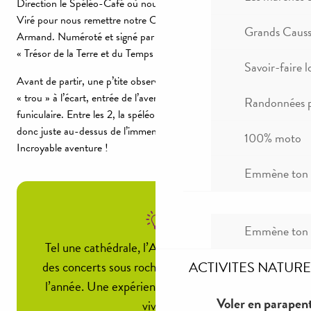
Direction le Spéléo-Café où nous rejoignent Martel, Armand et
Viré pour nous remettre notre Certificat d’Explorateur de l’Aven
Grands Causse
Armand. Numéroté et signé par les 3 découvreurs de ce
« Trésor de la Terre et du Temps ».
Savoir-faire l
Avant de partir, une p’tite observation… D’un côté le petit
« trou » à l’écart, entrée de l’aven. De l’autre, la sortie du
Randonnées p
funiculaire. Entre les 2, la spéléo-gare… Oh oh ?! Le parking est
donc juste au-dessus de l’immense cavité de l’Aven Armand !
100% moto
Incroyable aventure !
Emmène ton c
Emmène ton c
Tel une cathédrale, l’Aven Armand accueille
des concerts sous roche, quelques dates dans
ACTIVITES NATURE
l’année. Une expérience artistique insolite à
Voler en parapent
vivre.