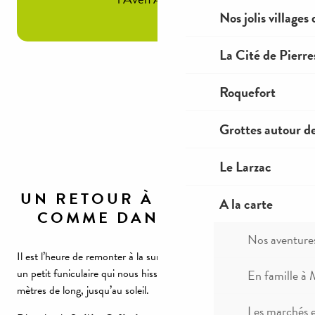
Nos jolis villages
La Cité de Pierre
Roquefort
Grottes autour d
Le Larzac
UN RETOUR À LA SURFACE «
A la carte
COMME DANS UN RÊVE »
Nos aventure
Il est l’heure de remonter à la surface. Aucune difficulté : c’est
un petit funiculaire qui nous hisse au bout d’un tunnel de 200
En famille à 
mètres de long, jusqu’au soleil.
Les marchés 