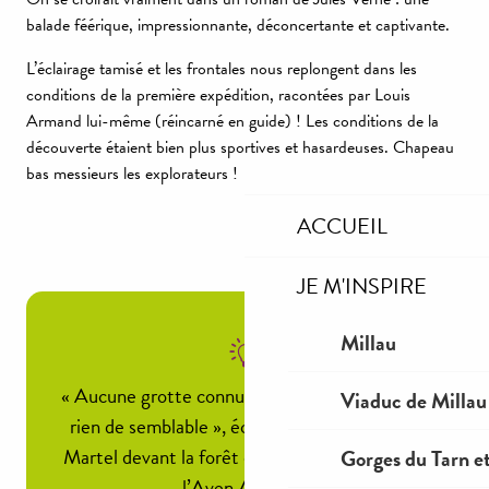
balade féérique, impressionnante, déconcertante et captivante.
L’éclairage tamisé et les frontales nous replongent dans les
conditions de la première expédition, racontées par Louis
Armand lui-même (réincarné en guide) ! Les conditions de la
découverte étaient bien plus sportives et hasardeuses. Chapeau
bas messieurs les explorateurs !
ACCUEIL
JE M'INSPIRE
Millau
« Aucune grotte connue au monde ne possède
Viaduc de Millau
rien de semblable », écrivait Edouard-Alfred
Martel devant la forêt de 400 stalagmites de
Gorges du Tarn et
l’Aven Armand.