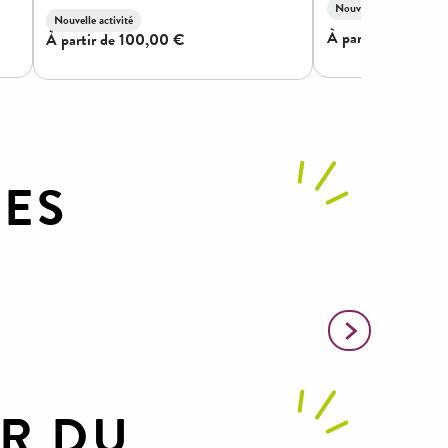
TES
Randos ani
UR DU