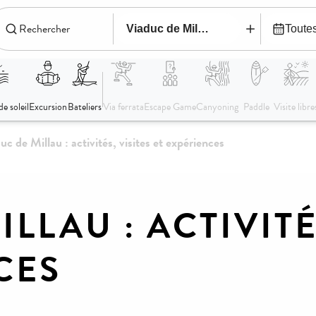
uc de Millau : activités, visites et expériences
LLAU : ACTIVITÉ
CES