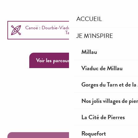
ACCUEIL
Canoë : Dourbie-Viaduc de Millau-Raspes du
Tarn
JE M'INSPIRE
Canoë Gorges du Tarn
Millau
Voir les parcours réservables
Via ferrata & Escalade
Viaduc de Millau
Gorges du Tarn et de la
Parapente
Nos jolis villages de pie
VTT & EBike
La Cité de Pierres
Séjours sportifs
Roquefort