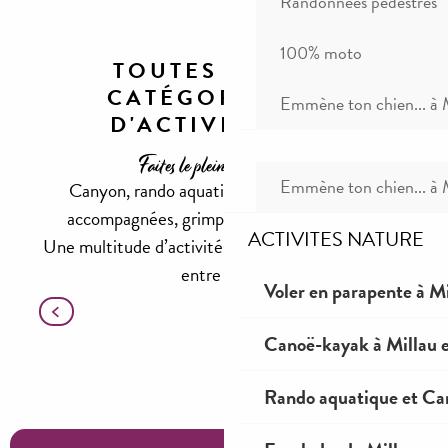
Randonnées pédestres
100% moto
TOUTES LES
CATÉGORIES
Emmène ton chien... à 
D'ACTIVITÉS
Faites le plein de sensations
Emmène ton chien... à 
Canyon, rando aquatique, descentes canoë
accompagnées, grimpe, saut à l’élastique, …
ACTIVITES NATURE
Une multitude d’activités à partager en famille ou
entre amis !
Voler en parapente à Mi
Canyon & rando-aqua
Canoë-kayak à Millau e
Rando aquatique et Ca