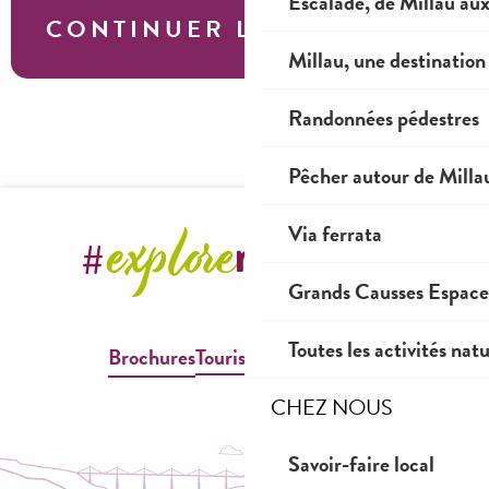
Escalade, de Millau au
CONTINUER LA VISITE
Millau, une destination 
Randonnées pédestres
Animations familles & enfants
Pêcher autour de Milla
Via ferrata
Grands Causses Espaces
Toutes les activités nat
Brochures
Tourisme & Handicap
CHEZ NOUS
Savoir-faire local