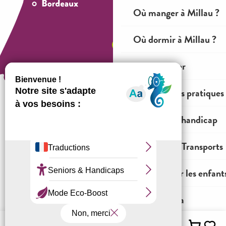
Où manger à Millau ?
Où dormir à Millau ?
Voir et visiter
Informations pratiques
Tourisme et handicap
Comment venir ?
Mobilités & Transports
Agenda pour les enfant
Mentions légales
Conditions générales de ventes
Espace OT
Tout l'agenda
Menu