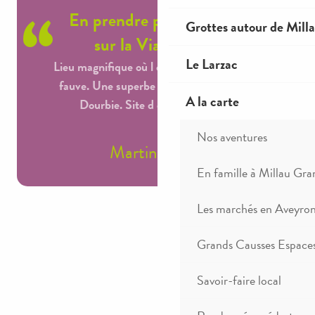
En prendre plein les yeux
Grottes autour de Mill
sur la Via du Boffi
Le Larzac
Lieu magnifique où l on côtoie les vautours
fauve. Une superbe vue des gorges de la
A la carte
Dourbie. Site d escalade à faire.
Nos aventures
Martine Sorro
En famille à Millau Gra
Les marchés en Aveyro
Grands Causses Espaces
Savoir-faire local