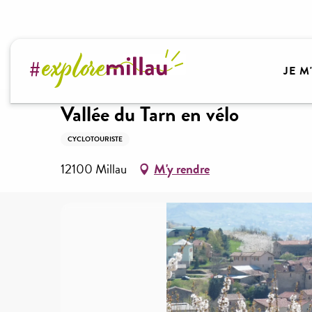
Aller
au
contenu
Accueil
Vallée du Tarn en vélo
principal
JE M
Vallée du Tarn en vélo
CYCLOTOURISTE
12100 Millau
M'y rendre