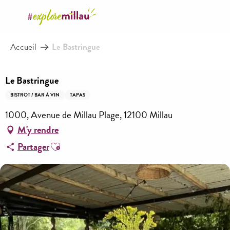
Aller
au
contenu
Accueil
Le Bastringue
principal
Le Bastringue
BISTROT / BAR À VIN
TAPAS
1000, Avenue de Millau Plage, 12100 Millau
M'y rendre
Ajouter aux favoris
Partager