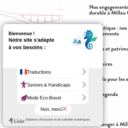
Nos engagements
durable à Millau
La boutique : nos
engagements
GARDONS LE CONTACT
Visites et patrim
Je m’inscris
Itinéraires
Agenda pour les 
Tout l'agenda
Nous appeler
J'Y VAIS
Nous contacter
Où manger à Mil