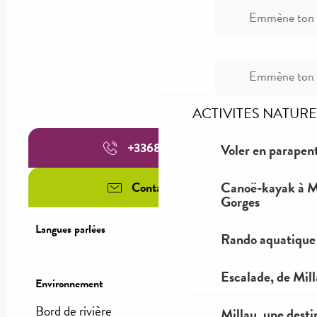
Emmène ton c
Emmène ton c
ACTIVITES NATURE
+336824150
▒▒
Voler en parapent
Canoë-kayak à Mi
Contactez-nous
Gorges
Langues parlées
Langues parlées
Rando aquatique
Escalade, de Mil
Environnement
Environnement
Bord de rivière
Millau, une desti