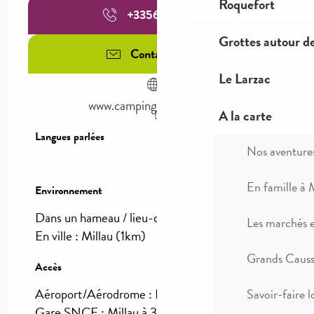
Roquefort
+335656031
▒▒
Grottes autour d
Contactez-nous
Le Larzac
www.campingsaintmartin.fr
A la carte
Langues parlées
Langues parlées
Nos aventure
En famille à 
Environnement
Environnement
Dans un hameau / lieu-dit :
-
Les marchés 
En ville :
Millau
(1km)
Grands Causse
Accès
Accès
Aéroport/Aérodrome : Rodez à 60km
Savoir-faire l
Gare SNCF : Millau à 3km