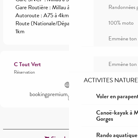
Randonnées p
Gare Routière : Millau à 3km
Autoroute : A75 à 4km
100% moto
Route (Nationale/Départementale) : CD999 à
1km
Emmène ton c
Emmène ton c
C Tout Vert
Réservation
ACTIVITES NATURE
bookingpremium.secureholiday.net
Voler en parapent
Canoë-kayak à Mi
Gorges
Rando aquatique