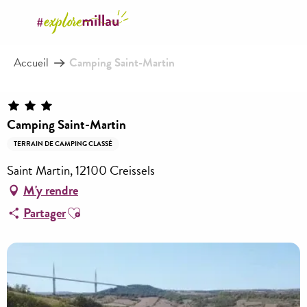
Aller
au
contenu
Accueil
Camping Saint-Martin
principal
Camping Saint-Martin
TERRAIN DE CAMPING CLASSÉ
Saint Martin, 12100 Creissels
M'y rendre
Ajouter aux favoris
Partager