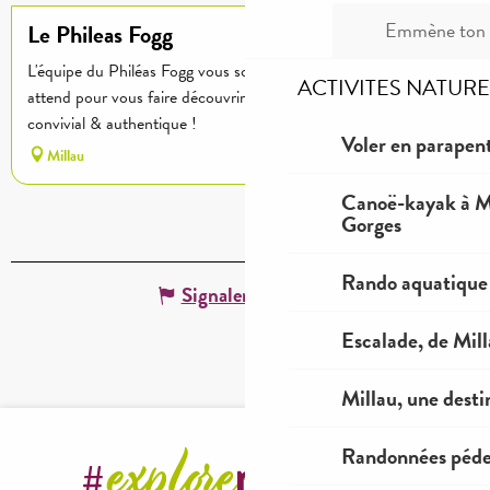
32
€
Emmène ton c
Le Phileas Fogg
L'équipe du Philéas Fogg vous souhaite la bienvenue et vous
ACTIVITES NATURE
attend pour vous faire découvrir sa carte dans un cadre
convivial & authentique !
Voler en parapent
Millau
Canoë-kayak à Mi
Gorges
Rando aquatique
Signaler une erreur
Escalade, de Mil
Millau, une desti
Randonnées péde