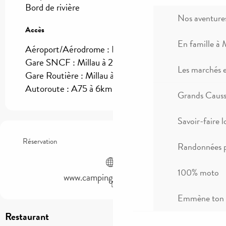
Bord de rivière
Nos aventure
Accès
Accès
En famille à 
Aéroport/Aérodrome : Rodez à 70km
Gare SNCF : Millau à 2km
Les marchés 
Gare Routière : Millau à 2km
Autoroute : A75 à 6km
Grands Causse
Savoir-faire l
Réservation
Randonnées p
100% moto
www.campingmillauplage.fr
Emmène ton c
Restaurant