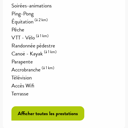
Soirées-animations
Ping-Pong
(à 2 km)
Équitation
Pêche
(à 1 km)
VTT - Vélo
Randonnée pédestre
(à 1 km)
Canoë - Kayak
Parapente
(à 1 km)
Accrobranche
Télévision
Accès Wifi
Terrasse
Afficher toutes les prestations