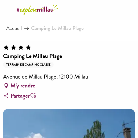
Aller
au
contenu
Accueil
Camping Le Millau Plage
principal
Camping Le Millau Plage
TERRAIN DE CAMPING CLASSÉ
Avenue de Millau Plage, 12100 Millau
M'y rendre
Ajouter aux favoris
Partager