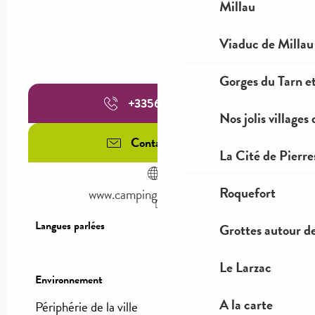
Millau
Viaduc de Millau
Gorges du Tarn et
+335657212
▒▒
Nos jolis villages
Contactez-nous
La Cité de Pierre
Roquefort
www.campingmillauplage.fr
Langues parlées
Langues parlées
Grottes autour d
Le Larzac
Environnement
Environnement
A la carte
Périphérie de la ville