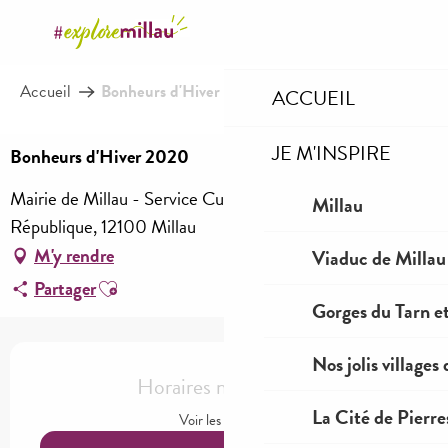
Aller
au
contenu
Accueil
Bonheurs d'Hiver 2020
principal
ACCUEIL
JE M'INSPIRE
Bonheurs d'Hiver 2020
Mairie de Millau - Service Culture, 17 avenue de la
Millau
République, 12100 Millau
M'y rendre
Viaduc de Millau
Ajouter aux favoris
Partager
Gorges du Tarn et
Ouverture et coordonnées
Nos jolis villages
Horaires non définis
La Cité de Pierre
Voir les horaires