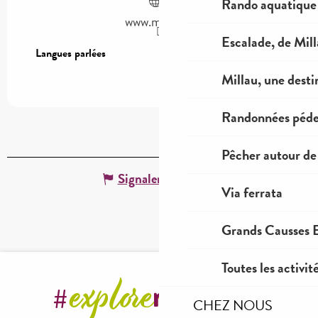
Rando aquatique
www.millau.fr
Escalade, de Mil
Langues parlées
Langues parlées
Millau, une desti
Randonnées péde
Pêcher autour de
Signaler une erreur
Via ferrata
Grands Causses E
Toutes les activit
CHEZ NOUS