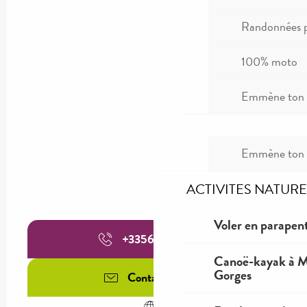
Randonnées p
100% moto
Emmène ton c
Emmène ton c
ACTIVITES NATURE
Voler en parapent
+335655950
▒▒
Canoë-kayak à Mi
Gorges
Contactez-nous