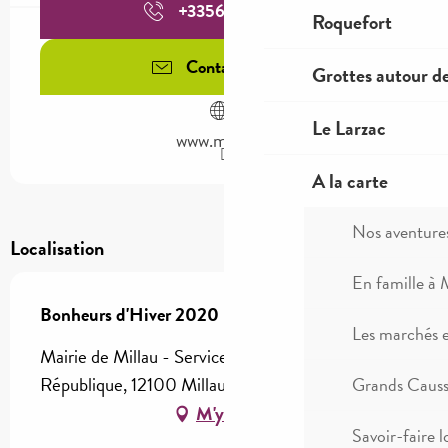
+335655950
▒▒
Roquefort
Contactez-nous
Grottes autour d
Le Larzac
www.millau.fr
A la carte
Nos aventure
Localisation
En famille à 
Bonheurs d'Hiver 2020
Les marchés 
Mairie de Millau - Service Culture, 17 avenue de la
République, 12100 Millau
Grands Causse
M'y rendre
Savoir-faire l