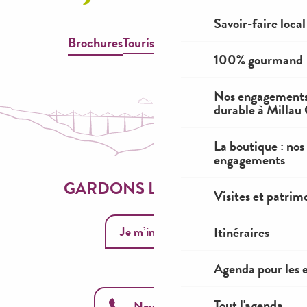
Savoir-faire local
Brochures
Tourisme & Handicap
100% gourmand
Nos engagements
durable à Millau
La boutique : nos
engagements
GARDONS LE CONTACT
Visites et patrim
Je m’inscris
Itinéraires
Agenda pour les 
Tout l'agenda
Nous appeler