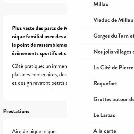
Millau
Description
Viaduc de Millau
Plus vaste des parcs de Millau, un lieu de pique-
Gorges du Tarn et
nique familial avec des aires de jeux. C'est aussi 
le point de rassemblement de tous les grands 
Nos jolis villages
évènements sportifs et culturels de la ville.
Côté pratique: un immense parking à l'ombre des 
La Cité de Pierre
platanes centenaires, des équipements modernes 
et design raviront petits et grands.
Roquefort
Grottes autour d
Prestations
Le Larzac
A la carte
Aire de pique-nique