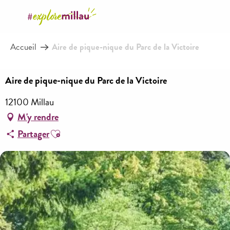
Aller
au
contenu
Accueil
Aire de pique-nique du Parc de la Victoire
principal
Aire de pique-nique du Parc de la Victoire
12100 Millau
M'y rendre
Ajouter aux favoris
Partager