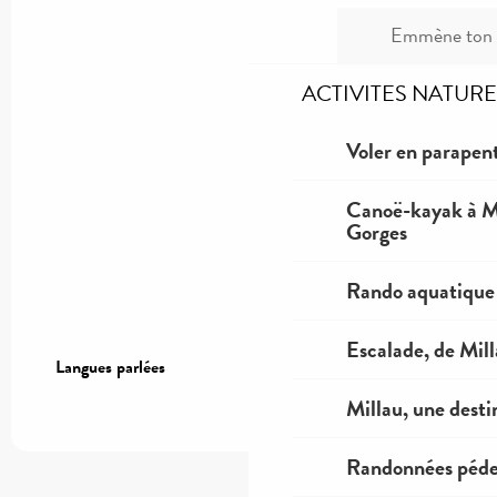
Emmène ton c
ACTIVITES NATURE
Voler en parapent
Canoë-kayak à Mi
Gorges
Rando aquatique
Escalade, de Mil
Langues parlées
Langues parlées
Millau, une desti
Randonnées péde