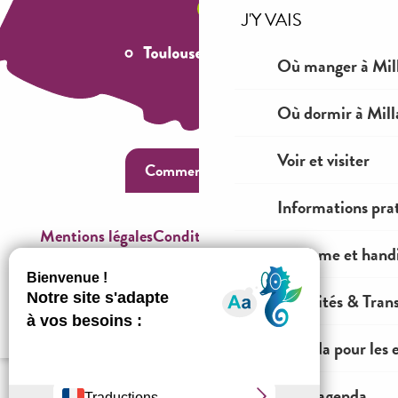
J'Y VAIS
Où manger à Mil
Où dormir à Mill
Voir et visiter
Comment venir ?
Informations pra
Mentions légales
Conditions générales de ventes
Tourisme et hand
Espace OT
Mobilités & Tran
Agenda pour les 
Tout l'agenda