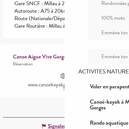
Randonnées p
Gare SNCF : Millau à 20km
Autoroute : A75 à 20km
100% moto
Route (Nationale/Départementale) : D907
Gare Routière : Millau à 20km
Emmène ton c
Emmène ton c
Canoe Aigue Vive Gorges du Tarn
Réservation
ACTIVITES NATURE
www.canoekayakgorgesdutarn.com
Voler en parapent
Canoë-kayak à Mi
Gorges
Rando aquatique
Signaler une erreur