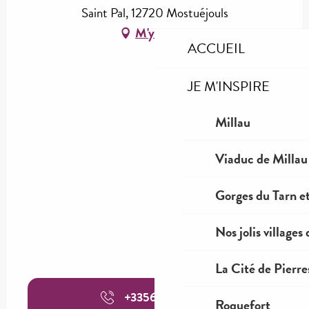
Saint Pal, 12720 Mostuéjouls
M'y rendre
ACCUEIL
JE M'INSPIRE
Millau
Viaduc de Millau
Gorges du Tarn et
Nos jolis villages
La Cité de Pierre
+335656263
▒▒
Roquefort