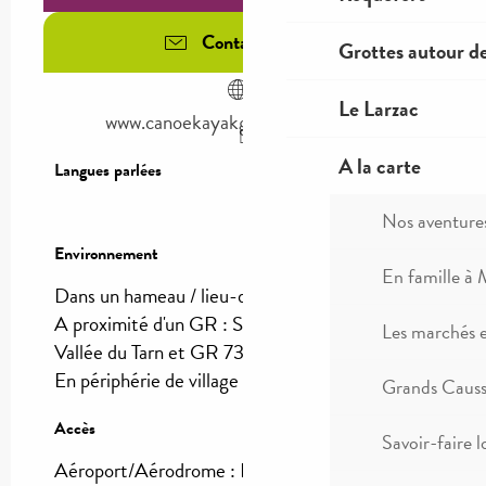
Contactez-nous
Grottes autour d
Le Larzac
www.canoekayakgorgesdutarn.com
A la carte
Langues parlées
Langues parlées
Nos aventure
Environnement
Environnement
En famille à 
Dans un hameau / lieu-dit :
Saint Pal
A proximité d'un GR :
Sentier des Gorges et
Les marchés 
Vallée du Tarn et GR 736
En périphérie de village :
Le Rozier
(1km)
Grands Causse
Accès
Accès
Savoir-faire l
Aéroport/Aérodrome : Rodez à 75km