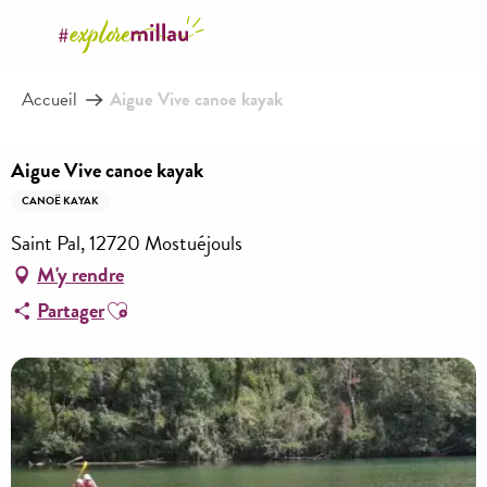
Aller
au
contenu
Accueil
Aigue Vive canoe kayak
principal
Aigue Vive canoe kayak
CANOË KAYAK
Saint Pal, 12720 Mostuéjouls
M'y rendre
Ajouter aux favoris
Partager