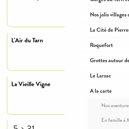
Nos jolis villages
Lire la suite
La Cité de Pierre
L'Air du Tarn
Roquefort
Lire la suite
Grottes autour d
Le Larzac
La Vieille Vigne
A la carte
Lire la suite
Nos aventure
En famille à 
5
31