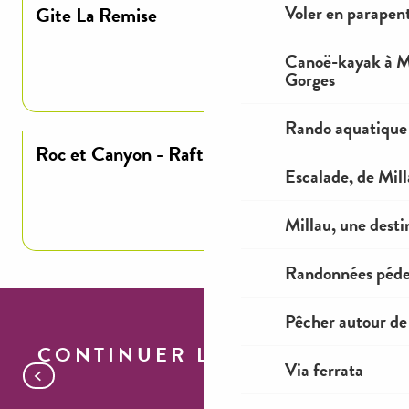
Voler en parapent
Gite La Remise
Canoë-kayak à Mi
Lire la suite
Gorges
Rando aquatique
Roc et Canyon - Raft / Hotdog (mini-raft)
Escalade, de Mil
Lire la suite
Millau, une desti
Randonnées péde
Pêcher autour de
CONTINUER LA VISITE
Via ferrata
Les marchés du larzac