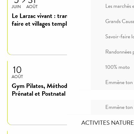
Les marchés 
JUIN
AOÛT
Le Larzac vivant : transhumance, savoir-
Grands Causse
faire et villages templiers
Savoir-faire l
Lire la suite
Randonnées p
10
100% moto
AOÛT
Emmène ton c
Gym Pilates, Méthode De Gasquet -
Prénatal et Postnatal
Emmène ton c
Lire la suite
ACTIVITES NATURE