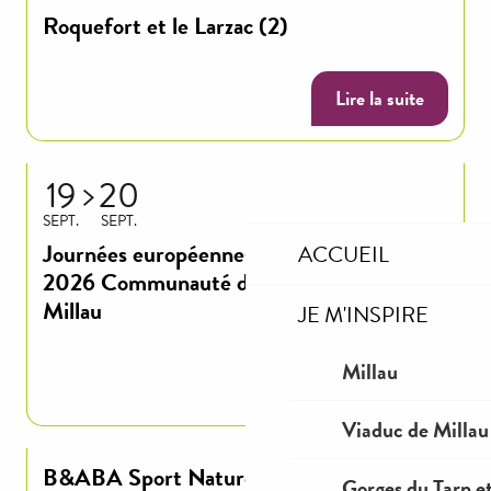
Roquefort et le Larzac (2)
Lire la suite
19
20
SEPT.
SEPT.
Journées européennes du patrimoine
ACCUEIL
2026 Communauté de Communes de
Millau
JE M'INSPIRE
Millau
Lire la suite
Viaduc de Millau
B&ABA Sport Nature - Escalade
Gorges du Tarn et