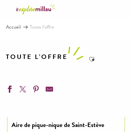
Aller
au
contenu
Accueil
Toute l’offre
principal
TOUTE L’OFFRE
Ajouter aux favor
Aire de pique-nique de Saint-Estève