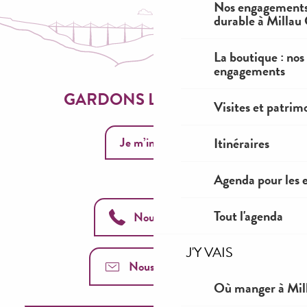
Nos engagements
durable à Millau
La boutique : nos
engagements
GARDONS LE CONTACT
Visites et patrim
Je m’inscris
Itinéraires
Agenda pour les 
Tout l'agenda
Nous appeler
J'Y VAIS
Nous contacter
Où manger à Mil