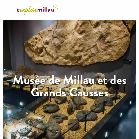
Aller
au
contenu
principal
Musée de Millau et des
Grands Causses