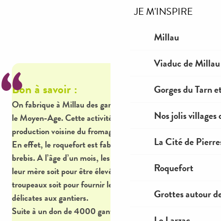
JE M'INSPIRE
Millau
Viaduc de Millau
Bon à savoir :
Gorges du Tarn et
On fabrique à Millau des gants en peau d’agneau depuis
Nos jolis villages
le Moyen-Age. Cette activité peaussière est liée à la
production voisine du fromage de roquefort.
La Cité de Pierre
En effet, le roquefort est fabriqué à partir de lait de
brebis. A l’âge d’un mois, les agneaux étaient sevrés de
Roquefort
leur mère soit pour être élevés afin de reconstituer les
troupeaux soit pour fournir les peaux fines, souples et
Grottes autour d
délicates aux gantiers.
Suite à un don de 4000 gants à la ville, une nouvelle
Le Larzac