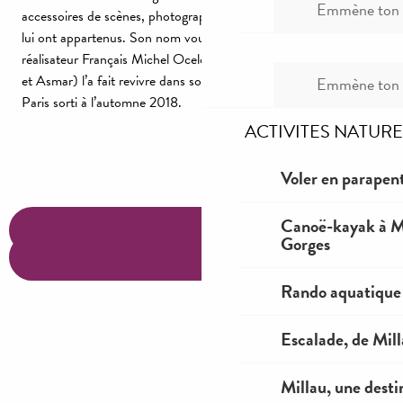
Emmène ton c
accessoires de scènes, photographies, disques et partitions qui
lui ont appartenus. Son nom vous dit quelque chose ? Le
réalisateur Français Michel Ocelot (Kirikou et la sorcière, Azur
et Asmar) l’a fait revivre dans son dernier dessin animé Dilili à
Emmène ton c
Paris sorti à l’automne 2018.
ACTIVITES NATURE
Voler en parapent
Canoë-kayak à Mi
Gorges
Rando aquatique
Escalade, de Mil
Millau, une desti