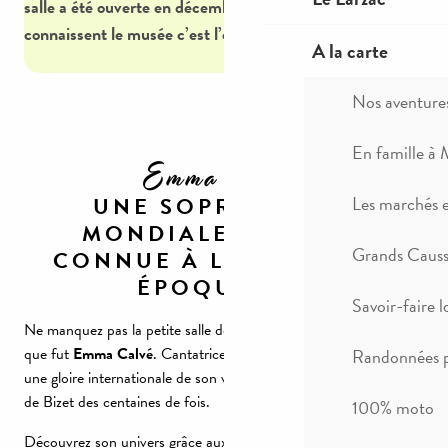
salle a été ouverte en décembre 2018. Pour ceux qui
connaissent le musée c’est l’occasion d’y retourner !
A la carte
Nos aventure
En famille à 
Emma Calvé
UNE SOPRANO
Les marchés 
MONDIALEMENT
Grands Causse
CONNUE À LA BELLE
ÉPOQUE
Savoir-faire l
Ne manquez pas la petite salle dédiée à la très grande soprano
que fut
Emma Calvé
. Cantatrice à la Belle Epoque elle connut
Randonnées p
une gloire internationale de son vivant. Elle interpréta Carmen
de Bizet des centaines de fois.
100% moto
Découvrez son univers grâce aux nombreux costumes et