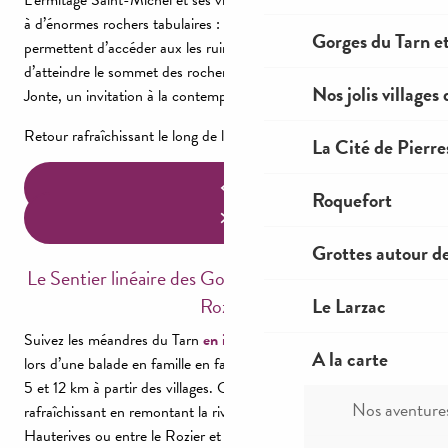
L’ermitage Saint-Michel et ses vieux pans de murs suspendus
à d’énormes rochers tabulaires : des échelles en fer vous
Gorges du Tarn et
permettent d’accéder aux les ruines avec précaution, et
d’atteindre le sommet des rochers. Dominez les gorges de la
Nos jolis villages
Jonte, un invitation à la contemplation !
Retour rafraîchissant le long de la rivière Jonte.
La Cité de Pierre
Roquefort
Grottes autour d
Le Sentier linéaire des Gorges du Tarn, de Florac au
Rozier
Le Larzac
Suivez les méandres du Tarn
en itinérance sur 2 ou 3 jours
ou
A la carte
lors d’une balade en famille en faisant des petits tronçons, entre
5 et 12 km à partir des villages. C’est facile, paisible et
Nos aventure
rafraîchissant en remontant la rivière, entre la Malène et
Hauterives ou entre le Rozier et la Sablière. Les fous rires venant