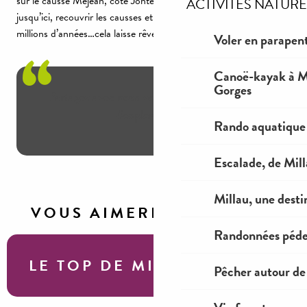
sur le causse Méjean, côté Jonte. Imaginez l’océan arriver
ACTIVITES NATURE
jusqu’ici, recouvrir les causses et creuser les arcs ….il y a des
millions d’années…cela laisse rêveur…
Voler en parapent
Canoë-kayak à Mi
Gorges
Partagez avec nous votre plus beau souvenir
#exploremillau.
Rando aquatique
Escalade, de Mil
Millau, une desti
VOUS AIMEREZ AUSSI
Randonnées péde
LE TOP DE MILLAU
Pêcher autour de