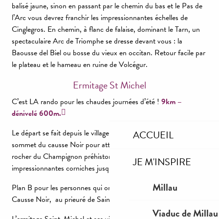
balisé jaune, sinon en passant par le chemin du bas et le Pas de
l’Arc vous devrez franchir les impressionnantes échelles de
Cinglegros. En chemin, à flanc de falaise, dominant le Tarn, un
spectaculaire Arc de Triomphe se dresse devant vous : la
Baousse del Biel ou bosse du vieux en occitan. Retour facile par
le plateau et le hameau en ruine de Volcégur.
Ermitage St Michel
C’est LA rando pour les chaudes journées d’été !
9km –
dénivelé 600m.
Le départ se fait depuis le village de Peyreleau, hissez-vous au
ACCUEIL
sommet du causse Noir pour atteindre les antennes et le fameux
rocher du Champignon préhistorique. Longez ensuite les
JE M'INSPIRE
impressionnantes corniches jusqu’à l’Ermitage St Michel.
Millau
Plan B pour les personnes qui ont le vertige : accès par le
Causse Noir, au prieuré de Saint-Jean-des-Balmes.
Viaduc de Millau