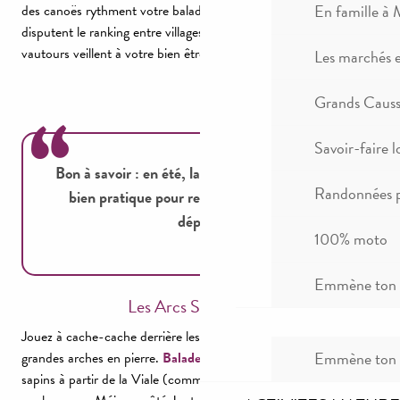
En famille à 
des canoës rythment votre balade. Cirques et chaos rocheux se
disputent le ranking entre villages typiques et hameaux. Les
vautours veillent à votre bien être.
Les marchés 
Grands Causse
Savoir-faire l
Bon à savoir : en été, la navette touristique est
Randonnées p
bien pratique pour revenir à votre point de
départ.
100% moto
Emmène ton c
Les Arcs Saint Pierre
Jouez à cache-cache derrière les rochers ruiniformes et 3
Emmène ton c
grandes arches en pierre.
Balade d’1h30
entre roches et
sapins à partir de la Viale (commune de St Pierre des Tripiers)