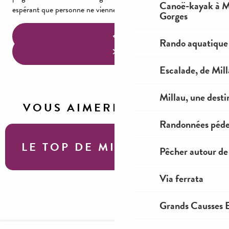
Canoë-kayak à Mi
espérant que personne ne vienne à votre secours…
Gorges
Rando aquatique
Escalade, de Mil
Millau, une desti
VOUS AIMEREZ AUSSI
Randonnées péde
LE TOP DE MILLAU
Pêcher autour de
Via ferrata
Canoë-kayak à Millau et dans les Gorges
Grands Causses E