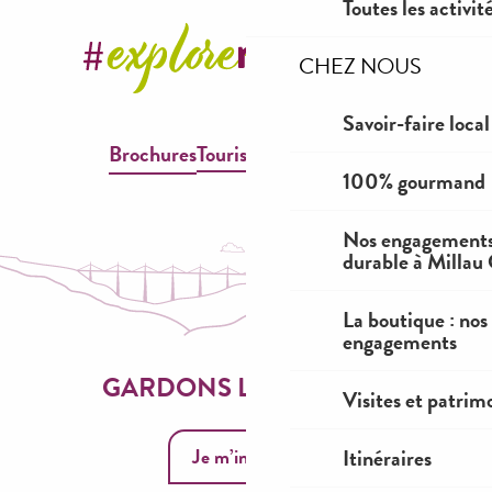
Toutes les activit
CHEZ NOUS
Savoir-faire local
Brochures
Tourisme & Handicap
100% gourmand
Nos engagements
durable à Millau
La boutique : nos
engagements
GARDONS LE CONTACT
Visites et patrim
Je m’inscris
Itinéraires