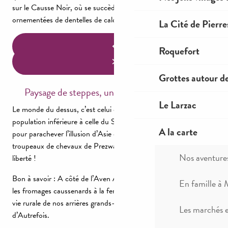
sur le Causse Noir, où se succèdent de petites chambres
ornementées de dentelles de calcaire aux teintes rosées.
La Cité de Pierre
Roquefort
Grottes autour d
Paysage de steppes, un petit air de Mongolie…
Le Larzac
Le monde du dessus, c’est celui de la steppe ! Densité de
population inférieure à celle du Sahel – 1,5 habitant/km² – et
A la carte
pour parachever l’illusion d’Asie centrale, du côté du Villaret, des
troupeaux de chevaux de Prezwalski qui paissent en semi-
Nos aventure
liberté !
Bon à savoir : A côté de l’Aven Armand, vous pouvez déguster
En famille à 
les fromages caussenards à la ferme de Hyelzas ou découvrir la
vie rurale de nos arrières grands-parents à la Ferme Caussenarde
Les marchés 
d’Autrefois.