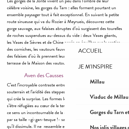
Les gorges de la Jonte vivent un peu dans l’ombre de leur
célèbre voisine, les gorges du Tarn : elles forment pourtant un
ensemble paysager tout à fait exceptionnel. En suivant la petite
route sinueuse qui va du Rozier à Meyrueis, découvrez cette
gorge sauvage, aux falaises abruptes d’où surgissent des tourelles
de roches suspendues au-dessus du vide : deux Vases géants,
les Vases de Sèvres et de Chine posés en équilibre sur le sentier
des corniches, les vautours fauves ou moines, planant au-dessus
ACCUEIL
des falaises d’où ils prennent leur envol ; à observer depuis la
terrasse de la Maison des vautours.
JE M'INSPIRE
Aven des Causses : l’envers du décor
Millau
C’est l’incroyable contraste entre la richesse du monde
souterrain et l’aridité des steppes monotones du causse Méjean
Viaduc de Millau
qui crée la surprise. Les formes les plus complexes semblent
s’être réfugiées au cœur de la terre. L’Aven Armand est bien en
Gorges du Tarn et
ce sens un incontournable de la destination. L’abîme surprend
par sa taille –gi-gan-tesque !- sa profondeur et la forêt de pierre
qu’il dissimule. Il ne ressemble en rien à la Grotte de Dargilan
Nos jolis villages