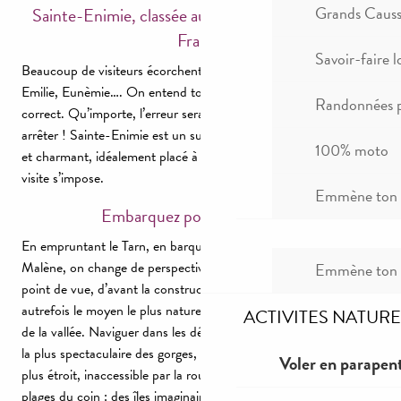
Grands Causse
Sainte-Enimie, classée aux Plus Beaux Villages de
France
Savoir-faire l
Beaucoup de visiteurs écorchent son nom : Sainte-Minniei,
Emilie, Eunèmie…. On entend tout, mais rarement le nom
Randonnées p
correct. Qu’importe, l’erreur serait surtout de ne pas vous
arrêter ! Sainte-Enimie est un superbe village classé, pittoresque
100% moto
et charmant, idéalement placé à l’entrée des Gorges du Tarn. La
visite s’impose.
Emmène ton c
Embarquez pour les Détroits
En empruntant le Tarn, en barque ou en canoë à partir de La
Malène, on change de perspective, pour adopter un nouveau
Emmène ton c
point de vue, d’avant la construction de la route. La rivière était
autrefois le moyen le plus naturel pour communiquer avec l’aval
ACTIVITES NATURE
de la vallée. Naviguer dans les détroits, c’est découvrir la portion
la plus spectaculaire des gorges, le passage le plus profond et le
Voler en parapent
plus étroit, inaccessible par la route. Tout comme le sont les
plages du coin : des îles imaginaires où jouer les Robinson, en