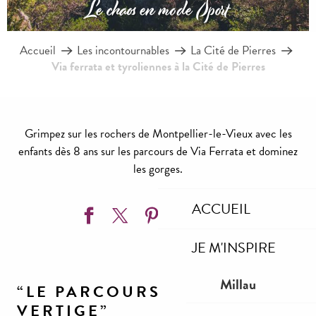
Le chaos en mode Sport
Accueil
Les incontournables
La Cité de Pierres
Via ferrata et tyroliennes à la Cité de Pierres
Grimpez sur les rochers de Montpellier-le-Vieux avec les
enfants dès 8 ans sur les parcours de Via Ferrata et dominez
les gorges.
Ajouter aux
ACCUEIL
JE M'INSPIRE
Millau
“LE PARCOURS DU
VERTIGE”