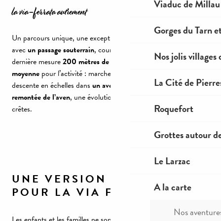
Viaduc de Millau
la via-ferrata autrement
Gorges du Tarn et
Un parcours unique, une exception dans le monde de la Via
avec
un passage souterrain
, couronné par
4 tyroliennes
dont la
Nos jolis villages
dernière mesure
200 mètres de long
. Comptez
2h30 en
moyenne
pour l’activité : marche d’approche de 10 minutes,
La Cité de Pierre
descente en échelles dans
un aven à 40m
sous terre puis
remontée de l’aven
, une évolution entre parois rocheuses et
Roquefort
crêtes.
Grottes autour d
Le Larzac
UNE VERSION FAMILLE
A la carte
POUR LA VIA FERRATA
Nos aventure
Les enfants et les familles ne sont pas en reste en matière de