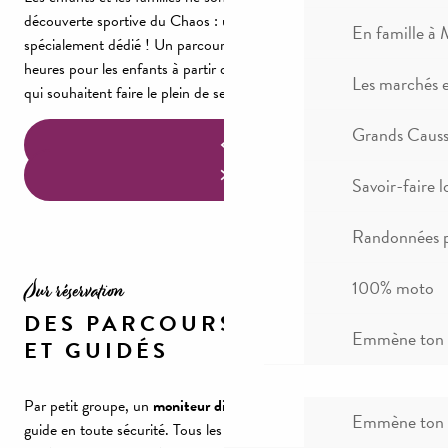
découverte sportive du Chaos : un parcours de Via leur est tout
En famille à 
spécialement dédié ! Un parcours acrobatique en hauteur de 2
heures pour les enfants à partir de 8 ans et adapté aux familles
Les marchés 
qui souhaitent faire le plein de sensations !
Grands Causse
Savoir-faire l
Randonnées p
Sur réservation
100% moto
DES PARCOURS ENCADRÉS
Emmène ton c
ET GUIDÉS
Par petit groupe, un
moniteur diplômé
vous équipe et vous
Emmène ton c
guide en toute sécurité. Tous les parcours sont munis du