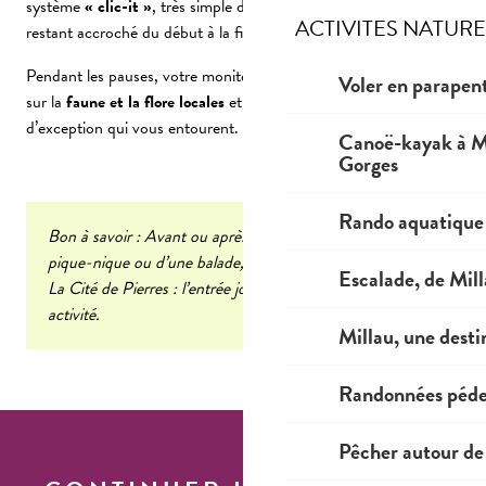
système
« clic-it »
, très simple d’utilisation où vous évoluez en
ACTIVITES NATURE
restant accroché du début à la fin à la fameuse « ligne de vie ».
Pendant les pauses, votre moniteur partage ses connaissances
Voler en parapent
sur la
faune et la flore locales
et vous décrypte les paysages
d’exception qui vous entourent.
Canoë-kayak à Mi
Gorges
Rando aquatique
Bon à savoir : Avant ou après l’effort, le temps d’un
pique-nique ou d’une balade, profitez du cadre naturel de
Escalade, de Mil
La Cité de Pierres : l’entrée journée est incluse dans votre
activité.
Millau, une desti
Randonnées péde
Pêcher autour de