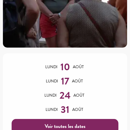
Ouverture et coordonnées
10
LUNDI
AOÛT
17
LUNDI
AOÛT
24
LUNDI
AOÛT
31
LUNDI
AOÛT
Voir toutes les dates