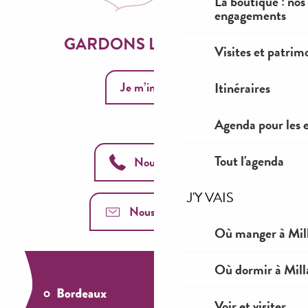
La boutique : nos
engagements
GARDONS LE CONTACT
Visites et patrim
Je m’inscris
Itinéraires
Agenda pour les 
Tout l'agenda
Nous appeler
J'Y VAIS
Nous contacter
Où manger à Mil
Où dormir à Mill
Voir et visiter