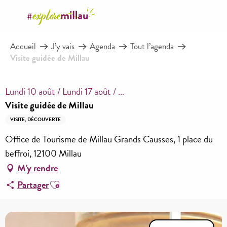
Aller
au
contenu
Accueil
J’y vais
Agenda
Tout l’agenda
principal
Visite guidée de Millau
Lundi 10 août / Lundi 17 août / ...
Visite guidée de Millau
VISITE, DÉCOUVERTE
Office de Tourisme de Millau Grands Causses, 1 place du
beffroi, 12100 Millau
M'y rendre
Ajouter aux favoris
Partager