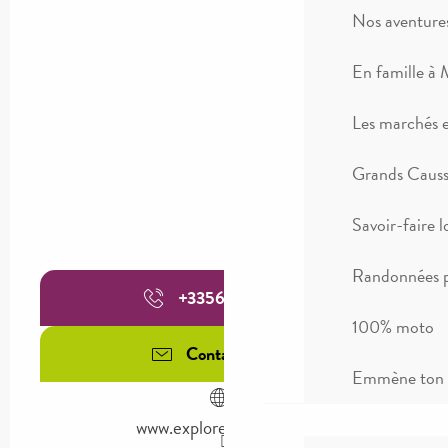
Nos aventure
En famille à 
Les marchés 
Grands Causse
Savoir-faire l
Randonnées p
+335656002
▒▒
100% moto
Contactez-nous
Emmène ton c
www.explore-millau.com