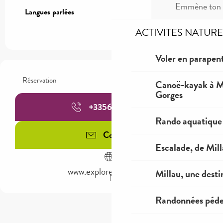
Emmène ton c
Langues parlées
Langues parlées
ACTIVITES NATURE
Voler en parapent
Réservation
Canoë-kayak à Mi
Gorges
+335656002
▒▒
Rando aquatique
Contacter
Escalade, de Mil
www.explore-millau.com
Millau, une desti
Randonnées péde