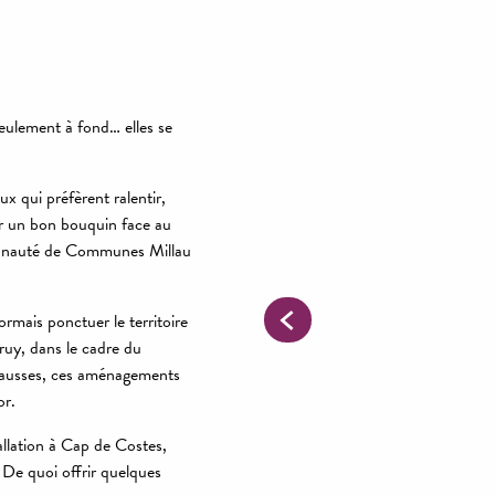
seulement à fond… elles se
eux qui préfèrent ralentir,
ir un bon bouquin face au
munauté de Communes Millau
mais ponctuer le territoire
truy, dans le cadre du
usses, ces aménagements
or.
allation à Cap de Costes,
De quoi offrir quelques