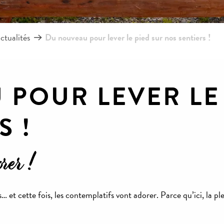
ctualités
Du nouveau pour lever le pied sur nos sentiers !
POUR LEVER LE 
S !
rer !
s… et cette fois, les contemplatifs vont adorer. Parce qu’ici, la