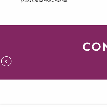
pauses bien méritées… avec vue.
CON