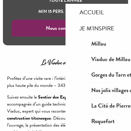
TOUTE L'ANNÉE
entre patrimoine d’exception et prouesse architecturale.
ACCUEIL
MIN 15 PERS.
MAX 36 PERS.
Un journée parfaitement adaptée aux groupes dans la
programmation des autocaristes & associations.
Nous contacter !
JE M'INSPIRE
Millau
Viaduc de Millau
Le Viaduc de bas en haut
Gorges du Tarn et
Profitez d’une visite rare : l’intérieur de l’emblématique
P2
, la
plus haute pile du monde – 343 mètres jusqu’au sommet !
Nos jolis villages
Suivez ensuite le
Sentier des Explorateurs
, toujours
accompagnés d’un guide technicien de la Compagnie Eiffage du
La Cité de Pierre
Viaduc, expert qui vous racontera l’
épopée de cette
construction titanesque
. Découvrez tous les secrets de
Roquefort
l’ouvrage, la présentation des éléments de construction, et