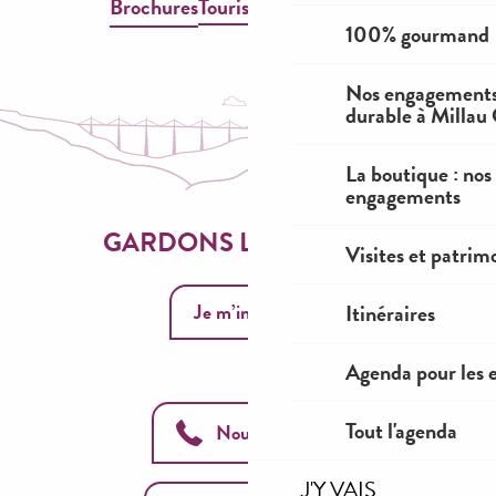
Brochures
Tourisme & Handicap
100% gourmand
Nos engagements
durable à Millau
La boutique : nos
engagements
GARDONS LE CONTACT
Visites et patrim
Itinéraires
Je m’inscris
Agenda pour les 
Tout l'agenda
Nous appeler
J'Y VAIS