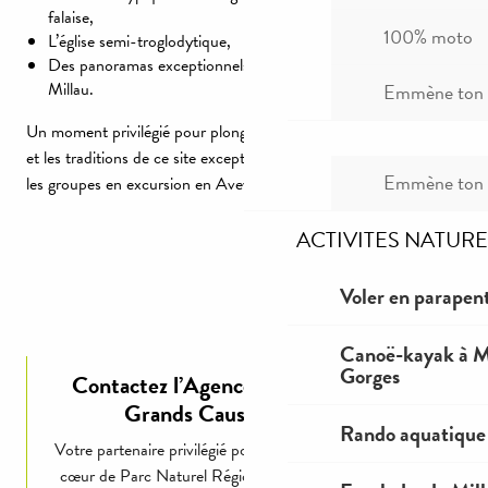
falaise,
100% moto
L’église semi-troglodytique,
Des panoramas exceptionnels sur le Tarn et le Viaduc de
Millau.
Emmène ton c
Un moment privilégié pour plonger dans l’histoire, l’architecture
et les traditions de ce site exceptionnel : un grand classique pour
Emmène ton c
les groupes en excursion en Aveyron.
ACTIVITES NATURE
Voler en parapent
Canoë-kayak à Mi
Gorges
Contactez l’Agence Réceptive Millau
Grands Causses Tourisme
Rando aquatique
Votre partenaire privilégié pour découvrir un territoire en
cœur de Parc Naturel Régional des Grands Causses et