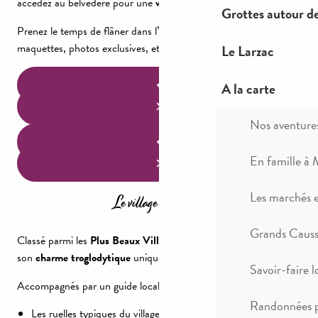
accédez au belvédère pour une
vue panoramique
.
Grottes autour d
Prenez le temps de flâner dans l’Espace expo, parmi les
maquettes, photos exclusives, et portraits interactifs.
Le Larzac
A la carte
Nos aventure
En famille à 
Le village de Peyre
Les marchés 
Grands Causse
Classé parmi les
Plus Beaux Villages de France
, Peyre dévoile
son
charme troglodytique
unique, adossé à la falaise de tuf.
Savoir-faire l
Accompagnés par un guide local passionné, découvrez :
Randonnées p
Les ruelles typiques du village de pierres, creusé dans la