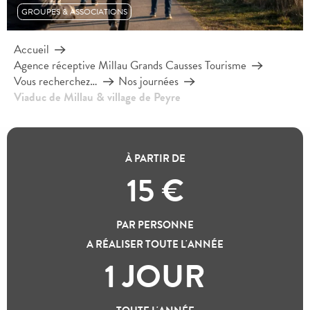
GROUPES & ASSOCIATIONS
Accueil
Agence réceptive Millau Grands Causses Tourisme
Vous recherchez…
Nos journées
Viaduc de Millau & village de Peyre
Un duo d'inséparables !
À PARTIR DE
15
€
VIADUC DE MILLAU &
VILLAGE DE PEYRE
PAR PERSONNE
A RÉALISER TOUTE L'ANNÉE
1 JOUR
2 pépites au cœur des Grands Causses.
Une de nos associations d’expériences les plus demandées
,