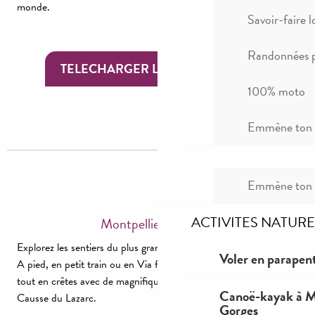
monde.
Savoir-faire l
Randonnées p
TELECHARGER LA TOPO FICHE
100% moto
Emmène ton c
Emmène ton c
ACTIVITES NATURE
Montpellier-le-Vieux
Explorez les sentiers du plus grand labyrinthe rocheux d’Europe.
Voler en parapent
A pied, en petit train ou en Via ferrata, de superbes parcours
tout en crêtes avec de magnifiques vues panoramiques sur le
Canoë-kayak à Mi
Causse du Lazarc.
Gorges