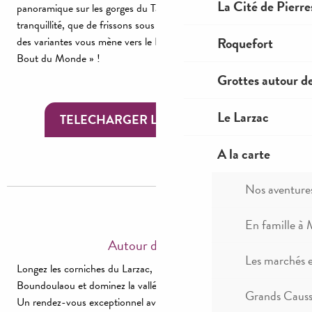
La Cité de Pierre
panoramique sur les gorges du Tarn. Quelle émotion face à cette
tranquillité, que de frissons sous les falaises du Sauveterre ! Une
Roquefort
des variantes vous mène vers le Roc des Agudes, jusqu’au «
Bout du Monde » !
Grottes autour d
Le Larzac
TELECHARGER LA TOPO FICHE
A la carte
Nos aventure
En famille à 
Autour du Viaduc
Les marchés 
Longez les corniches du Larzac, l’impressionnant cirque du
Boundoulaou et dominez la vallée du Tarn et le bassin millavois.
Grands Causse
Un rendez-vous exceptionnel avec le plus haut viaduc du