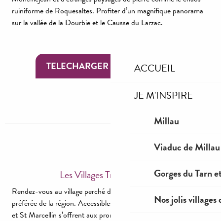
ruiniforme de Roquesaltes. Profiter d’un magnifique panorama
sur la vallée de la Dourbie et le Causse du Larzac.
TELECHARGER LA TOPO FICHE
ACCUEIL
JE M'INSPIRE
Millau
Viaduc de Millau
Gorges du Tarn et
Les Villages Troglodytiques
Rendez-vous au village perché de Liaucous pour la randonnée
Nos jolis villages
préférée de la région. Accessibles uniquement à pied, Eglazines
et St Marcellin s’offrent aux promeneurs méritants. Une vue