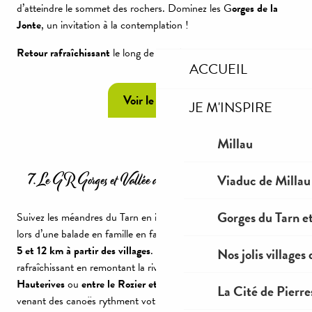
d’atteindre le sommet des rochers. Dominez les G
orges de la
Jonte
, un invitation à la contemplation !
Retour rafraîchissant
le long de la rivière Jonte.
ACCUEIL
Voir le topo
JE M'INSPIRE
Millau
7. Le GR Gorges et Vallée du Tarn, de Florac au Rozier
Viaduc de Millau
Gorges du Tarn et
Suivez les méandres du Tarn en itinérance sur 2 ou 3 jours ou
lors d’une balade en famille en faisant des petits tronçons,
entre
5 et 12 km à partir des villages
. C’est facile, paisible et
Nos jolis villages
rafraîchissant en remontant la rivière,
entre la Malène et
Hauterives
ou
entre le Rozier et la Sablière
. Les fous rires
La Cité de Pierre
venant des canoës rythment votre balade. Cirques et chaos