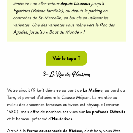
itinéraire : un aller-retour
depuis Liaucous
jusqu’à
Eglazines (Balade familiale), ou depuis le parking en
contrebas de St-Marcellin, en boucle en utilisant les
variantes. Une des variantes vous mène vers le Roc des
Agudes, jusqu’au « Bout du Monde » !
Voir le topo
3- Le Roc des Hourtous
Votre circuit (9 km) démarre au pont de
La Malèn
e, au bord du
Tarn, et permet d’atteindre le Causse Méjean. La montée au
milieu des anciennes terrasses cultivées est physique (environ
1h30), mais offre de nombreuses vues sur
les profonds Détroits
et le hameau préservé d’
Hauterives
.
Arrivé à la
ferme caussenarde de Rieisse
, c’est bon, vous êtes