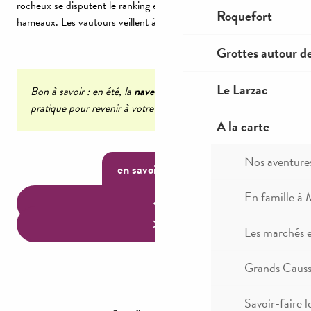
rocheux se disputent le ranking entre villages typiques et
Roquefort
hameaux. Les vautours veillent à votre bien être.
Grottes autour d
Le Larzac
Bon à savoir : en été, la
navette touristique
est bien
pratique pour revenir à votre point de départ.
A la carte
Nos aventure
en savoir plus
En famille à 
Les marchés 
Grands Causse
Savoir-faire l