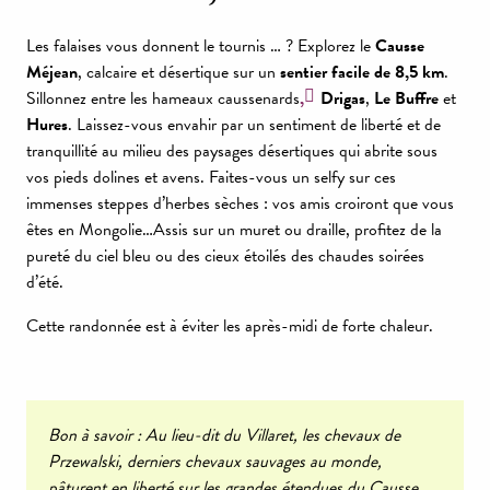
Les falaises vous donnent le tournis … ? Explorez le
Causse
Méjean
, calcaire et désertique sur un
sentier facile de 8,5 km
.
Sillonnez entre les hameaux caussenards
,
Drigas
,
Le Buffre
et
Hures
. Laissez-vous envahir par un sentiment de liberté et de
tranquillité au milieu des paysages désertiques qui abrite sous
vos pieds dolines et avens. Faites-vous un selfy sur ces
immenses steppes d’herbes sèches : vos amis croiront que vous
êtes en Mongolie…Assis sur un muret ou draille, profitez de la
pureté du ciel bleu ou des cieux étoilés des chaudes soirées
d’été.
Cette randonnée est à éviter les après-midi de forte chaleur.
Bon à savoir : Au lieu-dit du Villaret, les chevaux de
Przewalski, derniers chevaux sauvages au monde,
pâturent en liberté sur les grandes étendues du Causse