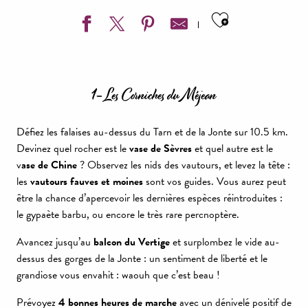
Ajouter aux
1- Les Corniches du Méjean
Défiez les falaises au-dessus du Tarn et de la Jonte sur 10.5 km.
Devinez quel rocher est le
vase de Sèvres
et quel autre est le
v
ase de Chine
? Observez les nids des vautours, et levez la tête :
les
vautours fauves et moines
sont vos guides. Vous aurez peut
être la chance d’apercevoir les dernières espèces réintroduites :
le gypaète barbu, ou encore le très rare percnoptère.
Avancez jusqu’au
balcon du Vertige
et surplombez le vide au-
dessus des gorges de la Jonte : un sentiment de liberté et le
grandiose vous envahit : waouh que c’est beau !
Prévoyez
4 bonnes heures de marche
avec un dénivelé positif de