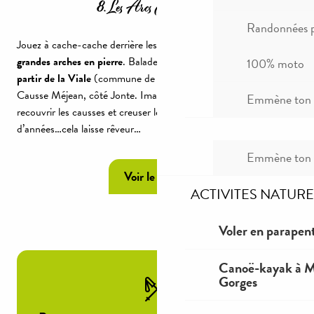
8. Les Arcs Saint Pierre
Randonnées p
Jouez à cache-cache derrière les
rochers ruiniformes
et
3
grandes arches en pierre
. Balade d’1h30 entre roches et sapins à
100% moto
partir de la Viale
(commune de St Pierre des Tripiers) sur le
Causse Méjean, côté Jonte. Imaginez l’océan arriver jusqu’ici,
Emmène ton c
recouvrir les causses et creuser les arcs ….il y a des millions
d’années…cela laisse rêveur…
Emmène ton c
Voir le topo
ACTIVITES NATURE
Voler en parapent
Canoë-kayak à Mi
Gorges