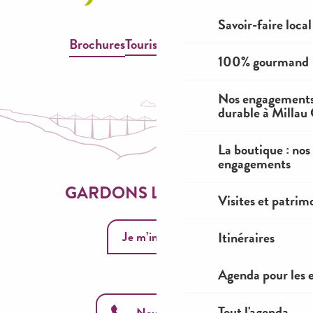
Savoir-faire local
Brochures
Tourisme & Handicap
100% gourmand
Nos engagements
durable à Millau
La boutique : nos
engagements
GARDONS LE CONTACT
Visites et patrim
Je m’inscris
Itinéraires
Agenda pour les 
Tout l'agenda
Nous appeler