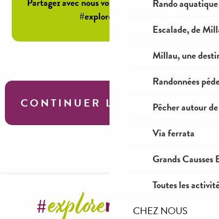
Partagez avec nous vos plus beaux souvenirs
Rando aquatique
#exploremillau.
Escalade, de Mil
Millau, une desti
Randonnées péde
CONTINUER LA VISITE
Pêcher autour de
Via ferrata
Randonnées autour de la Caselle au Rozier
Grands Causses E
Toutes les activit
CHEZ NOUS