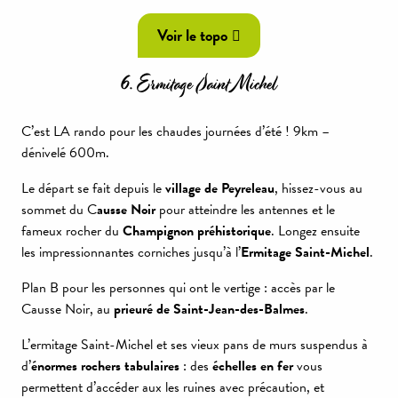
Voir le topo
6. Ermitage Saint Michel
C’est LA rando pour les chaudes journées d’été ! 9km –
dénivelé 600m.
Le départ se fait depuis le
village de Peyreleau
, hissez-vous au
sommet du C
ausse Noir
pour atteindre les antennes et le
fameux rocher du
Champignon préhistorique
. Longez ensuite
les impressionnantes corniches jusqu’à l’
Ermitage Saint-Michel
.
Plan B pour les personnes qui ont le vertige : accès par le
Causse Noir, au
prieuré de Saint-Jean-des-Balmes
.
L’ermitage Saint-Michel et ses vieux pans de murs suspendus à
d’
énormes rochers tabulaires
: des
échelles en fer
vous
permettent d’accéder aux les ruines avec précaution, et