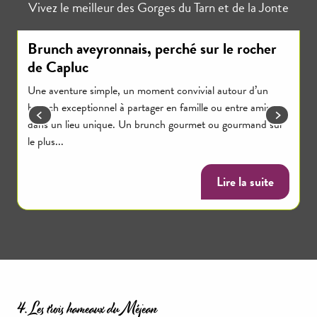
Vivez le meilleur des Gorges du Tarn et de la Jonte
Brunch aveyronnais, perché sur le rocher
R
de Capluc
t
Une aventure simple, un moment convivial autour d’un
U
brunch exceptionnel à partager en famille ou entre amis,
t
dans un lieu unique. Un brunch gourmet ou gourmand sur
le plus...
Lire la suite
4. Les trois hameaux du Méjean