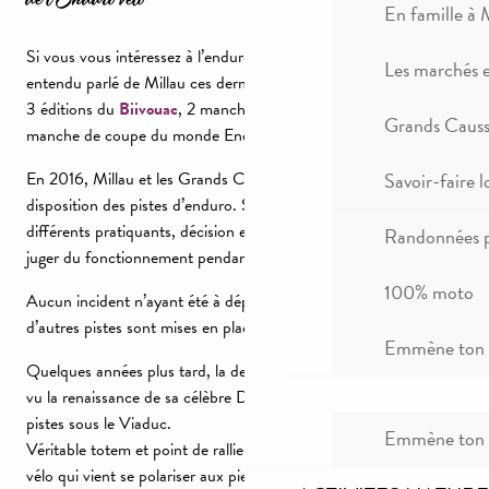
En famille à 
Si vous vous intéressez à l’enduro, vous avez sans doute
Les marchés 
entendu parlé de Millau ces dernières années.
3 éditions du
Biivouac
, 2 manches de
coupe de France
et une
Grands Causse
manche de coupe du monde Enduro World Series
En 2016, Millau et les Grands Causses décident de mettre à
Savoir-faire l
disposition des pistes d’enduro. Soucieux de faire coïncider les
différents pratiquants, décision est prise de sortir 3 pistes et de
Randonnées p
juger du fonctionnement pendant une année.
100% moto
Aucun incident n’ayant été à déplorer sur cette « année test »,
d’autres pistes sont mises en place sur le territoire.
Emmène ton c
Quelques années plus tard, la demande a évoluée et 2021 aura
vu la renaissance de sa célèbre DH (Downhill) et la création de
pistes sous le Viaduc.
Emmène ton c
Véritable totem et point de ralliement, c’est toute un monde du
vélo qui vient se polariser aux pieds de l’ouvrage.