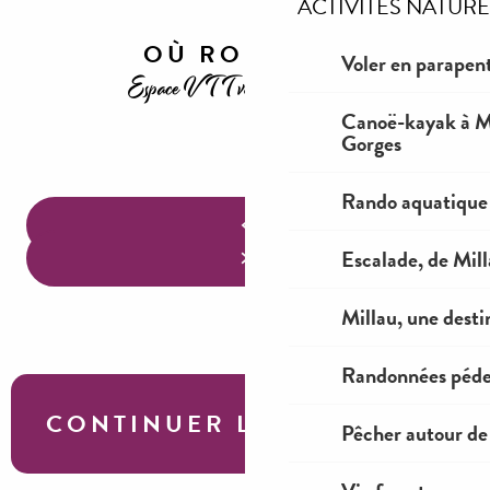
ACTIVITES NATURE
OÙ ROULER ?
Voler en parapent
Espace VTT viaduc de Millau
Canoë-kayak à Mi
Gorges
Bikepark du Viaduc
Rando aquatique
Escalade, de Mil
Millau, une desti
Randonnées péde
CONTINUER LA VISITE
Pêcher autour de