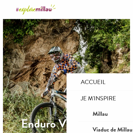
Aller
au
contenu
principal
ACCUEIL
JE M'INSPIRE
Millau
Enduro VTT Millau
Viaduc de Millau