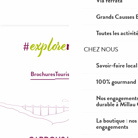
Via ferrata
Les Grands Causses, une terre pour le
Gravel
Grands Causses E
Toutes les activit
CHEZ NOUS
Savoir-faire local
Brochures
Tourisme & Handicap
100% gourmand
Nos engagements
durable à Millau
La boutique : nos
engagements