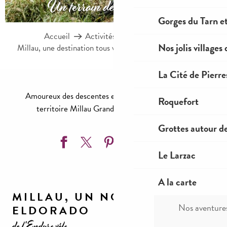
Un terrain de jeu particulier
Gorges du Tarn et
Accueil
Activités nature & loisirs
Nos jolis villages
Millau, une destination tous vélos
Enduro VTT Millau
La Cité de Pierre
Amoureux des descentes et adeptes de sensations, le
Roquefort
territoire Millau Grands Causses vous attend !
Grottes autour d
Ajouter aux
Le Larzac
A la carte
MILLAU, UN NOUVEL
Nos aventure
ELDORADO
de l'Enduro vélo