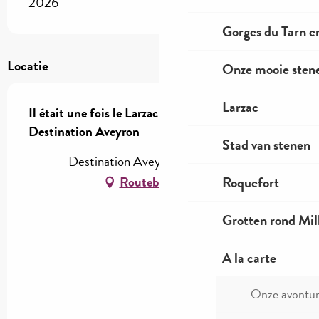
2026
Gorges du Tarn e
Locatie
Onze mooie stene
Larzac
Il était une fois le Larzac - Visite guidée -
Destination Aveyron
Stad van stenen
Destination Aveyron, 12100 Millau
Roquefort
Routebeschrijving
Grotten rond Mil
A la carte
Onze avontu