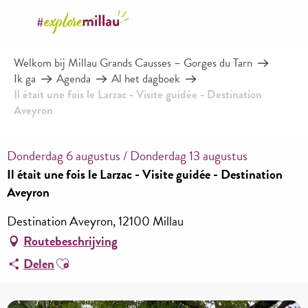
Aller
au
contenu
Welkom bij Millau Grands Causses – Gorges du Tarn
principal
Ik ga
Agenda
Al het dagboek
Il était une fois le Larzac - Visite guidée - Destination
Aveyron
Donderdag 6 augustus / Donderdag 13 augustus
Il était une fois le Larzac - Visite guidée - Destination
Aveyron
Destination Aveyron, 12100 Millau
Routebeschrijving
Ajouter aux favoris
Delen