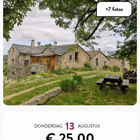
+7 fotos
Openingstijden en contactgegevens
13
DONDERDAG
AUGUSTUS
€ 25,00