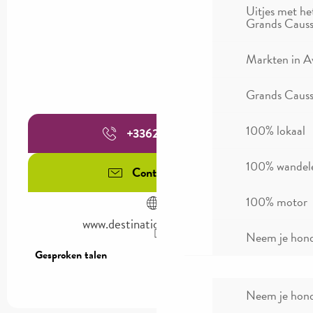
Uitjes met he
Grands Causs
Markten in A
Grands Causse
100% lokaal
+336280612
▒▒
100% wandel
Contacteer ons
100% motor
www.destinationaveyron.com
Neem je hond
Gesproken talen
Gesproken talen
Neem je hond