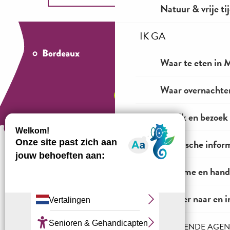
Natuur & vrije ti
IK GA
Waar te eten in M
Waar overnachten
Bekijk en bezoek
Praktische infor
Toerisme en hand
Hoe te komen?
Vervoer naar en i
HET INKOMENDE AGE