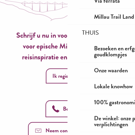
Via ferrata
Millau Trail Land
THUIS
Schrijf u nu in voor onze nieuwsbrief
voor epische Millau-ervaringen,
Bezoeken en erfg
goudklompjes
reisinspiratie en seizoensideeën!
Onze waarden
Ik registreer
Lokale knowhow
100% gastronom
Bel ons
De winkel: onze 
verplichtingen
Neem contact met ons op