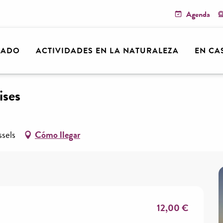
Agenda
arn
Me voy
Agenda
Toda la agenda
Coucher de so
RADO
ACTIVIDADES EN LA NATURALEZA
EN CA
ises
ssels
Cómo llegar
12,00 €