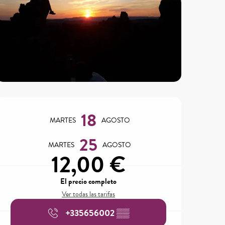
Horarios y datos de contacto
18
MARTES
AGOSTO
25
MARTES
AGOSTO
12,00 €
El precio completo
Ver todas las tarifas
+335656002
▒▒