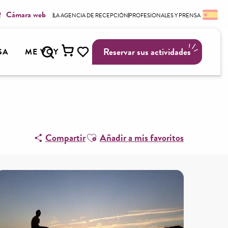
Cámara web
LA AGENCIA DE RECEPCIÓN
PROFESIONALES Y PRENSA
leil et gourmandises
Buscar
Reservar sus actividades
SA
ME VOY
Voir les favoris
Ajouter aux favoris
Compartir
Añadir a mis favoritos