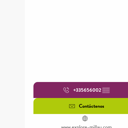
+335656002
▒▒
Contáctenos
www.explore-millau.com