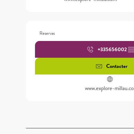
Reservas
+335656002
▒
Contacter
www.explore-millau.c