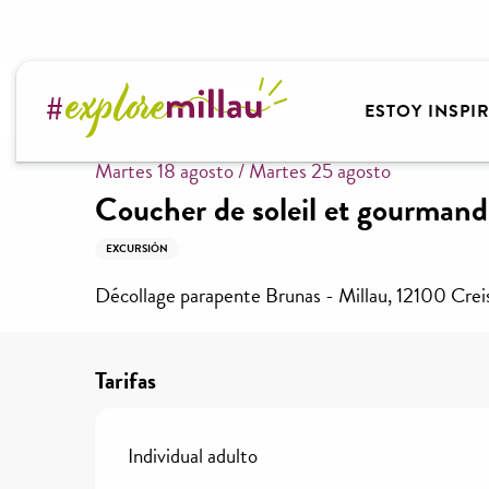
Aller
au
contenu
Bienvenido a Millau Grands Causses – Gorges du T
principal
ESTOY INSPI
Martes 18 agosto / Martes 25 agosto
Coucher de soleil et gourmand
EXCURSIÓN
Décollage parapente Brunas - Millau, 12100 Crei
Tarifas
Individual adulto