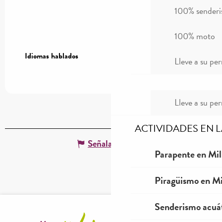
100% sender
100% moto
Idiomas hablados
Idiomas hablados
Lleve a su per
Lleve a su per
ACTIVIDADES EN 
Señalar un error
Parapente en Mil
Piragüismo en Mi
Senderismo acuá