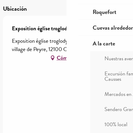
Ubicación
Roquefort
Cuevas alrededor
Exposition église troglodytique de Peyre
Exposition église troglodytique de Peyre, Dans le
A la carte
village de Peyre, 12100 Comprégnac
Cómo llegar
Nuestras ave
Excursión fam
Causses
Mercados en
Sendero Gran
100% local