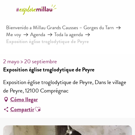
Aller
au
contenu
Bienvenido a Millau Grands Causses – Gorges du Tarn
principal
Me voy
Agenda
Toda la agenda
Exposition église troglodytique de Peyre
2 mayo > 20 septiembre
Exposition église troglodytique de Peyre
Exposition église troglodytique de Peyre, Dans le village
de Peyre, 12100 Comprégnac
Cómo llegar
Ajouter aux favoris
Compartir