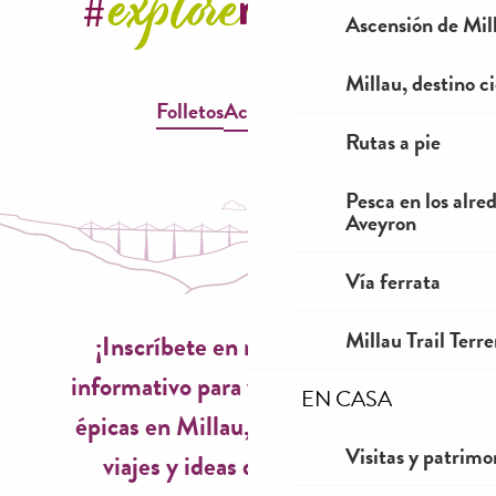
Ascensión de Mill
Millau, destino ci
Folletos
Accesibilidad
Rutas a pie
Pesca en los alre
Aveyron
Vía ferrata
Millau Trail Terr
¡Inscríbete en nuestro boletín
informativo para vivir experiencias
EN CASA
épicas en Millau, inspiraciones de
Visitas y patrimo
viajes y ideas de temporada!