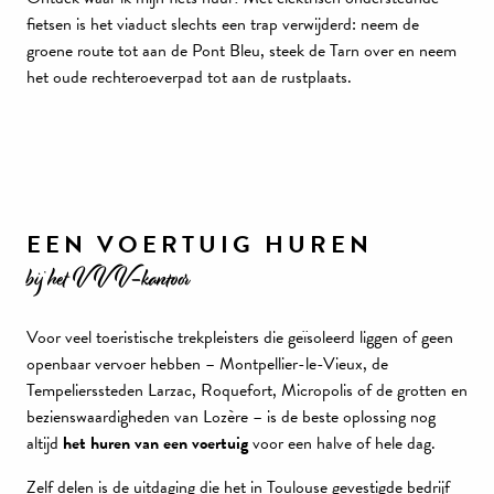
fietsen is het viaduct slechts een trap verwijderd: neem de
groene route tot aan de Pont Bleu, steek de Tarn over en neem
het oude rechteroeverpad tot aan de rustplaats.
EEN VOERTUIG HUREN
bij het VVV-kantoor
Voor veel toeristische trekpleisters die geïsoleerd liggen of geen
openbaar vervoer hebben – Montpellier-le-Vieux, de
Tempelierssteden Larzac, Roquefort, Micropolis of de grotten en
bezienswaardigheden van Lozère – is de beste oplossing nog
altijd
het huren van een voertuig
voor een halve of hele dag.
Zelf delen is de uitdaging die het in Toulouse gevestigde bedrijf