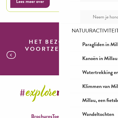
Lees meer over
Neem je hond
NATUURACTIVITEI
HET BEZOEK
Paragliden in Mil
VOORTZETTEN
Kanoën in Millau
Campings rondom Millau
Watertrekking e
Klimmen van Mil
Millau, een fiet
Wandeltochten
Brochures
Toegankelijkheid