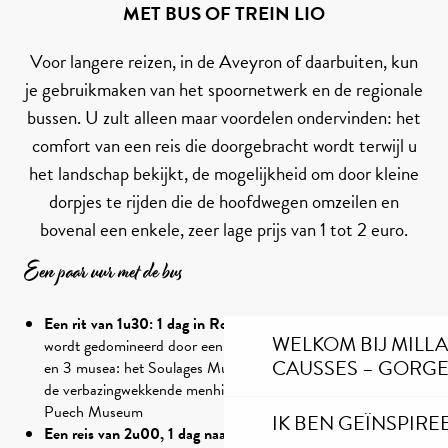
MET BUS OF TREIN LIO
Voor langere reizen, in de Aveyron of daarbuiten, kun
je gebruikmaken van het spoornetwerk en de regionale
bussen. U zult alleen maar voordelen ondervinden: het
comfort van een reis die doorgebracht wordt terwijl u
het landschap bekijkt, de mogelijkheid om door kleine
dorpjes te rijden die de hoofdwegen omzeilen en
bovenal een enkele, zeer lage prijs van 1 tot 2 euro.
Een paar uur met de bus
Een rit van 1u30: 1 dag in Rodez
, een oud centrum dat
WELKOM BIJ MILL
wordt gedomineerd door een kathedraal van rode zandsteen
CAUSSES – GORGE
en 3 musea: het Soulages Museum, het Fenaille Museum dat
de verbazingwekkende menhirbeelden herbergt en het Denis
Puech Museum
IK BEN GEÏNSPIRE
Een reis van 2u00, 1 dag naar Montpellier
, de Middellandse