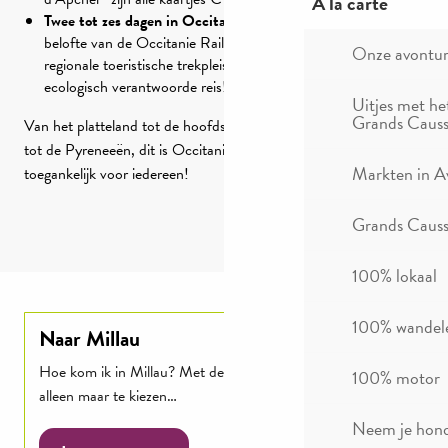
A la carte
Twee tot zes dagen in Occitanie voor €10 per dag
: dat is de
belofte van de Occitanie Rail Tour! 19 treintrajecten om
Onze avontu
regionale toeristische trekpleisters te ontdekken in een 100%
ecologisch verantwoorde reis!
Uitjes met he
Grands Causs
Van het platteland tot de hoofdsteden, van de Middellandse Zee
tot de Pyreneeën, dit is Occitanie reizen in slow mode eindelijk
Markten in A
toegankelijk voor iedereen!
Grands Causse
100% lokaal
100% wandel
Naar Millau
Hoe kom ik in Millau? Met de auto, trein of bus! Je hoeft
100% motor
alleen maar te kiezen…
Neem je hond