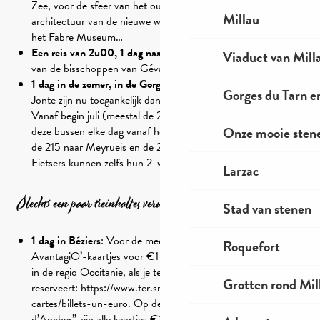
Zee, voor de sfeer van het oude centrum, de gedurfde
Millau
architectuur van de nieuwe wijken, het culturele erfgoed en
het Fabre Museum…
Een reis van 2u00, 1 dag naar Mende
, de Lozère, om de stad
Viaduct van Mill
van de bisschoppen van Gévaudan te ontdekken.
1 dag in de zomer, in de Gorges
: de Gorges du Tarn et de la
Gorges du Tarn e
Jonte zijn nu toegankelijk dankzij de toeristische pendeldienst.
Vanaf begin juli (meestal de 2e week) tot 31 augustus rijden
Onze mooie stene
deze bussen elke dag vanaf het busstation van Millau. Neem
de 215 naar Meyrueis en de 258 naar Ste-Enimie of Florac.
Fietsers kunnen zelfs hun 2-wielers meenemen!
Larzac
Slechts een paar treinhaltes verwijderd
Stad van stenen
1 dag in Béziers
: Voor de meer georganiseerden zijn er
Roquefort
AvantagiO’-kaartjes voor €1 verkrijgbaar op alle TER-lijnen
in de regio Occitanie, als je ten minste 10 dagen van tevoren
Grotten rond Mil
reserveert: https://www.ter.sncf.com/occitanie/tarifs-
cartes/billets-un-euro. Op de lijn “Béziers – St Chély
d’Apcher” zijn alle kaartjes €1.