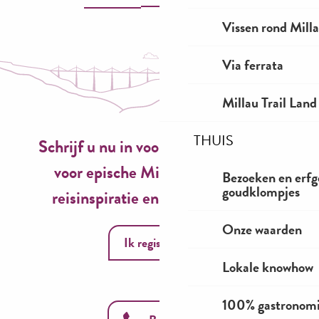
Vissen rond Mill
Via ferrata
Millau Trail Land
THUIS
Schrijf u nu in voor onze nieuwsbrief
voor epische Millau-ervaringen,
Bezoeken en erfg
goudklompjes
reisinspiratie en seizoensideeën!
Onze waarden
Ik registreer
Lokale knowhow
100% gastronom