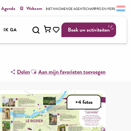
Agenda
Webcam
HET INKOMENDE AGENTSCHAP
PRO EN PERS
r, familial et en autonomie- Le Rozier & Peyreleau
Zoek op
Boek uw activiteiten
IK GA
Voir les favoris
Ajouter aux favoris
Delen
Aan mijn favorieten toevoegen
+4 fotos