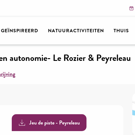
n
Ik ga
Agenda
Al het dagboek
Jeu de piste papie
N GEÏNSPIREERD
NATUURACTIVITEITEN
THUIS
et en autonomie- Le Rozier & Peyreleau
rijving
Jeu de piste - Peyreleau