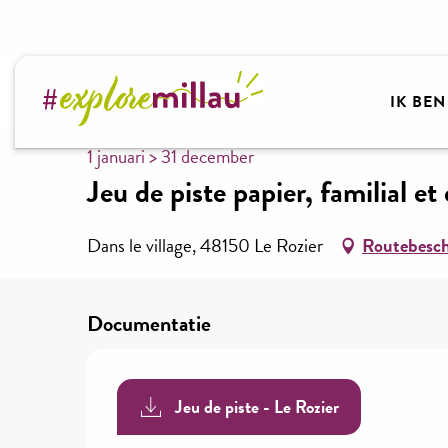
Aller
au
contenu
Welkom bij Millau Grands Causses – Gorges du Tar
principal
IK BE
1 januari > 31 december
Jeu de piste papier, familial 
Dans le village, 48150 Le Rozier
Routebesch
Documentatie
Jeu de piste - Le Rozier