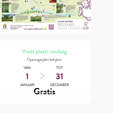
Openingstijden en contactgegev
Vindt plaats vandaag
Openingstijden bekijken
VAN
TOT
1
31
JANUARI
DECEMBER
Gratis