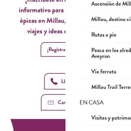
Ascensión de Mill
informativo para vivir experiencias
Millau, destino ci
épicas en Millau, inspiraciones de
viajes y ideas de temporada!
Rutas a pie
¡Regístrate ahora!
Pesca en los alre
Aveyron
Vía ferrata
Llámanos
Millau Trail Terr
EN CASA
Contáctenos
Visitas y patrimo