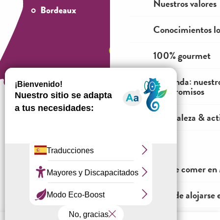
Nuestros valores
Conocimientos lo
100% gourmet
La tienda: nuestr
compromisos
Naturaleza & acti
¿Cómo venir?
ME VOY
Dónde comer en 
Información jurídica
Condiciones generales de venta
¿Dónde alojarse 