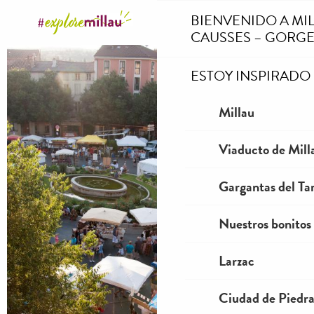
Aller
BIENVENIDO A MI
au
CAUSSES – GORGE
contenu
principal
ESTOY INSPIRADO
Millau
Viaducto de Mill
Gargantas del Tar
Nuestros bonitos
Larzac
Ciudad de Piedr