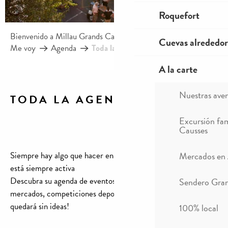
Roquefort
Bienvenido a Millau Grands Causses – Gorges du Tarn
Cuevas alrededor
Me voy
Agenda
Toda la agenda
A la carte
Nuestras ave
TODA LA AGENDA
Ajouter aux f
Excursión fam
Causses
Siempre hay algo que hacer en Millau, su agenda de eventos
Mercados en
está siempre activa
Descubra su agenda de eventos, conciertos, exposiciones,
Sendero Gran
mercados, competiciones deportivas, visitas, etc…. ¡Nunca se
quedará sin ideas!
100% local