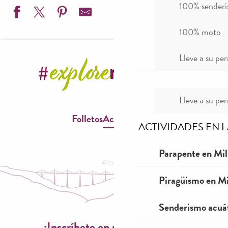
100% sender
100% moto
Mini randonnée " Sous les ailes des vautours " - Maison d
Lleve a su per
Visite de la ferme des Grailhes
Lunàvélo
Exposition " Mirages et miracles ", Musée de Millau, MU
Jeu de piste papier, familial et en autonomie- Le Rozier &
Lleve a su per
Découverte du tournage sur bois en 3h ou 6h - Copo Loco
Folletos
Accesibilidad
Animations : concert, spectacle, atelier... - La Jasse, Maiso
ACTIVIDADES EN 
Exposition " Mon Pais ", du réel à l'imaginaire - ADPCM
Journées Européennes du Patrimoine - Jardins de l'Hôtel 
Parapente en Mil
Festival Sites & Sons 2026 - 13 août - Hameau de la Rouja
Colo de cirque et nature sur le Causse Noir - Anima Cirqu
Piragüismo en Mi
Festival de poche "Qui l'eût cru?" Théâtre de rue - Concer
Senderismo acuá
¡Inscríbete en nuestro boletín