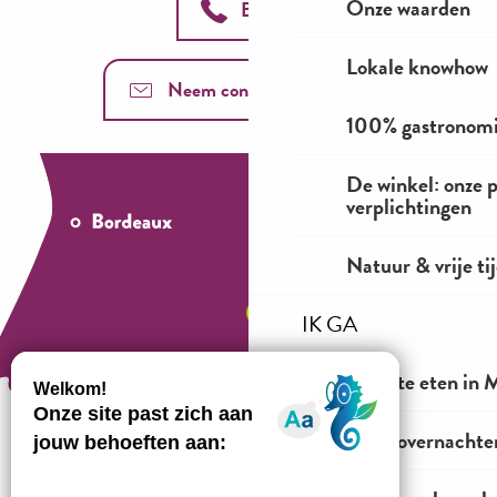
Onze waarden
Bel ons
Lokale knowhow
Neem contact met ons op
100% gastronom
De winkel: onze 
verplichtingen
Natuur & vrije ti
IK GA
Waar te eten in M
Waar overnachten