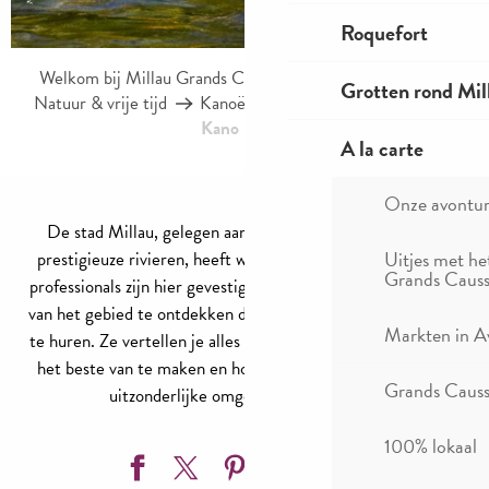
Roquefort
Welkom bij Millau Grands Causses – Gorges du Tarn
Grotten rond Mil
Natuur & vrije tijd
Kanoën in Millau en de Gorges
Kano huren
A la carte
Onze avontu
De stad Millau, gelegen aan de samenvloeiing van twee
Uitjes met he
prestigieuze rivieren, heeft watersport in haar DNA. Veel
Grands Causs
professionals zijn hier gevestigd en helpen je graag de magie
van het gebied te ontdekken door een breed scala aan boten
Markten in A
te huren. Ze vertellen je alles over de beste manieren om er
het beste van te maken en hoe je samen kunt helpen deze
Grands Causse
uitzonderlijke omgeving te behouden.
100% lokaal
Ajouter aux