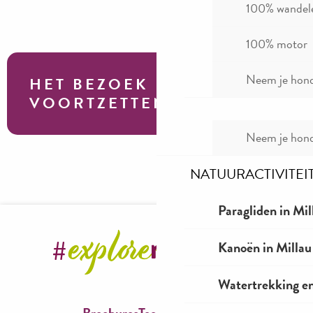
100% wandel
La Barbote Canoë Kayak
100% motor
Location de canoës - Camping Canoës Gorges du Tarn
L'Alternative - canoë kayak
Neem je hond
HET BEZOEK
Esprit Nature Canoë
VOORTZETTEN
Emotion Canoë
Katalpa Canoe
Neem je hond
Canoë "Canoë 2000" - Gorges du Tarn
B&ABA Sports Nature - Canoë, paddle
Openbare pieren
NATUURACTIVITEI
Aigue Vive canoe kayak
Roc et Canyon - Raft / Hotdog (mini-raft)
Paragliden in Mil
Parc AquaVagues Millau
Aqua Soleil Eau Canoë
Kanoën in Millau
Watertrekking e