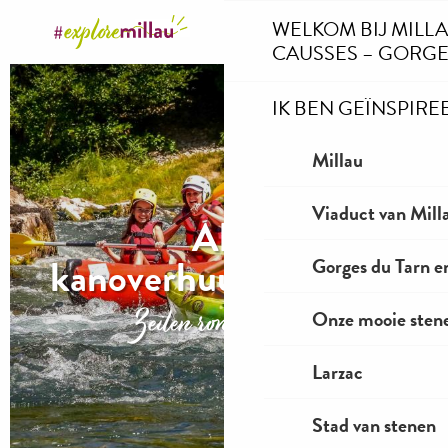
Aller
WELKOM BIJ MILL
au
CAUSSES – GORGE
contenu
principal
IK BEN GEÏNSPIRE
Millau
Viaduct van Mill
Alle
kanoverhuurbedrijven
Gorges du Tarn e
Zeilen rond Millau
Onze mooie stene
Larzac
Stad van stenen