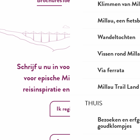
Brochures
Toegankelijkheid
Klimmen van Mil
Millau, een fiet
Wandeltochten
Vissen rond Mill
Schrijf u nu in voor onze nieuwsbrief
Via ferrata
voor epische Millau-ervaringen,
Millau Trail Land
reisinspiratie en seizoensideeën!
THUIS
Ik registreer
Bezoeken en erfg
goudklompjes