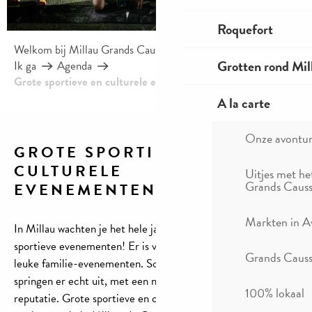
Roquefort
Welkom bij Millau Grands Causses – Gorges du Tarn
Grotten rond Mil
Ik ga
Agenda
Grote sportieve en culturele evenementen in Millau
A la carte
Onze avontu
GROTE SPORTIEVE EN
CULTURELE
Uitjes met he
Ajou
Grands Causs
EVENEMENTEN IN MILLAU
Markten in A
In Millau wachten je het hele jaar door tal van culturele en
sportieve evenementen! Er is voor elk wat wils en er zijn ook
Grands Causse
leuke familie-evenementen. Sommige van deze evenementen
springen er echt uit, met een nationale of zelfs internationale
100% lokaal
reputatie. Grote sportieve en culturele evenementen