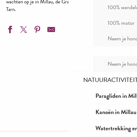
wachten op je in Millau, de Grands Causses en de Gorges du
100% wandel
Tarn.
100% motor
Neem je hond
100 km van Millau
Neem je hond
Tarn Water Race
Eiffage Millau Viaduct race
NATUURACTIVITEI
Spoor van de Stad van Stenen
Gravel World Series in Millau
Millau Winter Geluk Festival
Paragliden in Mil
Feest van de Templiers
Festival & Zonen
Kanoën in Millau
Millau Jazz Festival
Rally van Cardabelle
Natuurlijk Spelen Festival
Watertrekking e