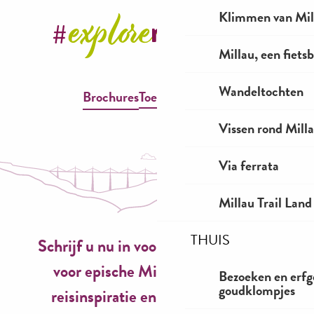
Klimmen van Mil
Millau, een fiet
Wandeltochten
Brochures
Toegankelijkheid
Vissen rond Mill
Via ferrata
Millau Trail Land
THUIS
Schrijf u nu in voor onze nieuwsbrief
voor epische Millau-ervaringen,
Bezoeken en erfg
goudklompjes
reisinspiratie en seizoensideeën!