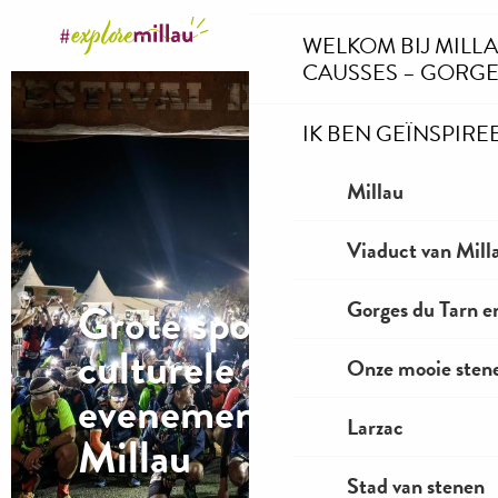
Aller
WELKOM BIJ MILL
au
CAUSSES – GORGE
contenu
principal
IK BEN GEÏNSPIRE
Millau
Viaduct van Mill
Grote sportieve en
Gorges du Tarn e
culturele
Onze mooie stene
evenementen in
Larzac
Millau
Stad van stenen