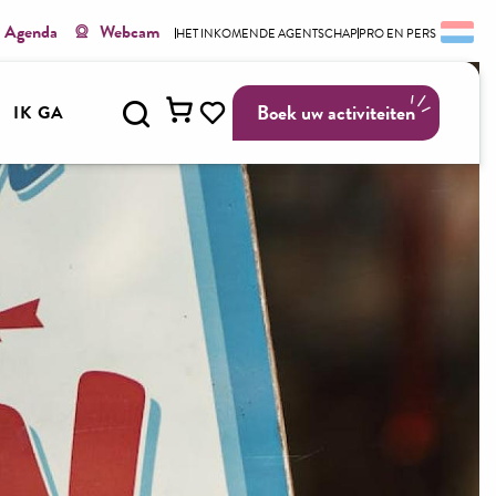
Agenda
Webcam
HET INKOMENDE AGENTSCHAP
PRO EN PERS
Zoek op
Boek uw activiteiten
IK GA
Voir les favoris