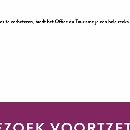
ies te verbeteren, biedt het Office du Tourisme je een hele reeks
Voordelen van het gebied Millau
Grands Causses
sme Millau Grands
EZOEK VOORTZE
Causses