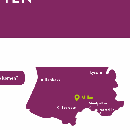
en ons
e komen?