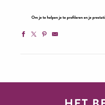
Om je te helpen je te profileren en je prestat
Uw producten op de markt
brengen
Toeri
HET B
Klasseringen & labels